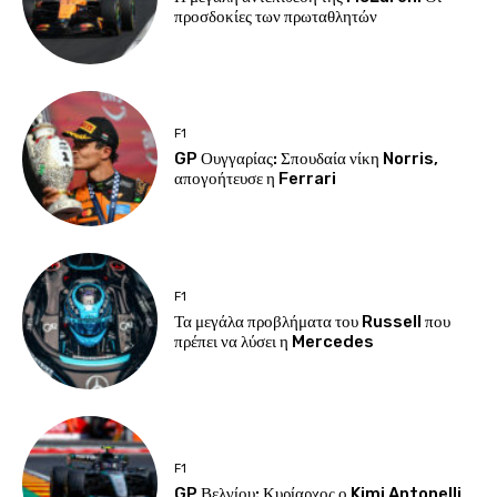
προσδοκίες των πρωταθλητών
F1
GP Ουγγαρίας: Σπουδαία νίκη Norris,
απογοήτευσε η Ferrari
F1
Τα μεγάλα προβλήματα του Russell που
πρέπει να λύσει η Mercedes
F1
GP Βελγίου: Κυρίαρχος ο Kimi Antonelli