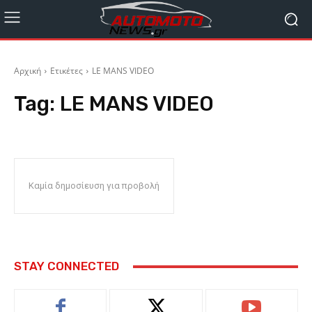
Αρχική
Ετικέτες
LE MANS VIDEO
Tag:
LE MANS VIDEO
Καμία δημοσίευση για προβολή
STAY CONNECTED