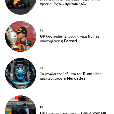
προσδοκίες των πρωταθλητών
F1
GP Ουγγαρίας: Σπουδαία νίκη Norris,
απογοήτευσε η Ferrari
F1
Τα μεγάλα προβλήματα του Russell που
πρέπει να λύσει η Mercedes
F1
GP Βελγίου: Κυρίαρχος ο Kimi Antonelli