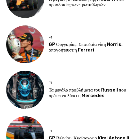
προσδοκίες των πρωταθλητών
F1
GP Ουγγαρίας: Σπουδαία νίκη Norris,
απογοήτευσε η Ferrari
F1
Τα μεγάλα προβλήματα του Russell που
πρέπει να λύσει η Mercedes
F1
GP Βελγίου: Κυρίαρχος ο Kimi Antonelli