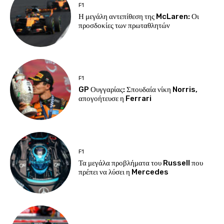
F1
Η μεγάλη αντεπίθεση της McLaren: Οι
προσδοκίες των πρωταθλητών
F1
GP Ουγγαρίας: Σπουδαία νίκη Norris,
απογοήτευσε η Ferrari
F1
Τα μεγάλα προβλήματα του Russell που
πρέπει να λύσει η Mercedes