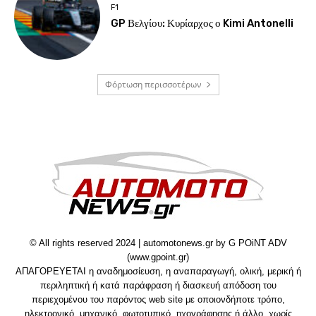
F1
GP Βελγίου: Κυρίαρχος ο Kimi Antonelli
Φόρτωση περισσοτέρων
© All rights reserved 2024 | automotonews.gr by G POiNT ADV
(www.gpoint.gr)
ΑΠΑΓΟΡΕΥΕΤΑΙ η αναδημοσίευση, η αναπαραγωγή, ολική, μερική ή
περιληπτική ή κατά παράφραση ή διασκευή απόδοση του
περιεχομένου του παρόντος web site με οποιονδήποτε τρόπο,
ηλεκτρονικό, μηχανικό, φωτοτυπικό, ηχογράφησης ή άλλο, χωρίς