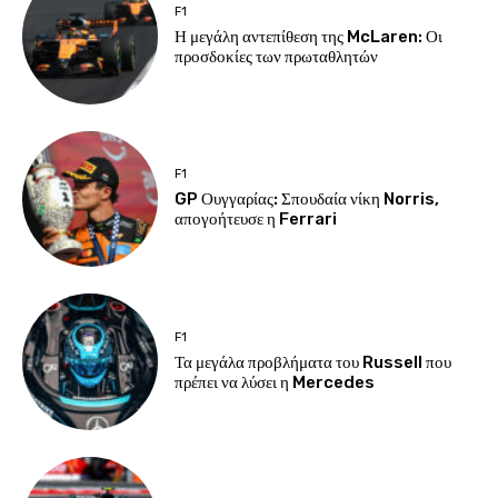
F1
Η μεγάλη αντεπίθεση της McLaren: Οι
προσδοκίες των πρωταθλητών
F1
GP Ουγγαρίας: Σπουδαία νίκη Norris,
απογοήτευσε η Ferrari
F1
Τα μεγάλα προβλήματα του Russell που
πρέπει να λύσει η Mercedes