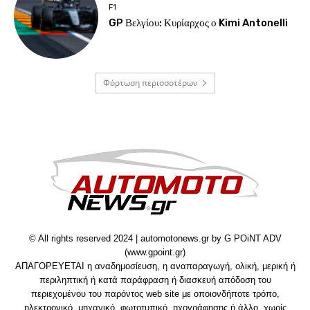
F1
GP Βελγίου: Κυρίαρχος ο Kimi Antonelli
Φόρτωση περισσοτέρων
© All rights reserved 2024 | automotonews.gr by G POiNT ADV
(www.gpoint.gr)
ΑΠΑΓΟΡΕΥΕΤΑΙ η αναδημοσίευση, η αναπαραγωγή, ολική, μερική ή
περιληπτική ή κατά παράφραση ή διασκευή απόδοση του
περιεχομένου του παρόντος web site με οποιονδήποτε τρόπο,
ηλεκτρονικό, μηχανικό, φωτοτυπικό, ηχογράφησης ή άλλο, χωρίς