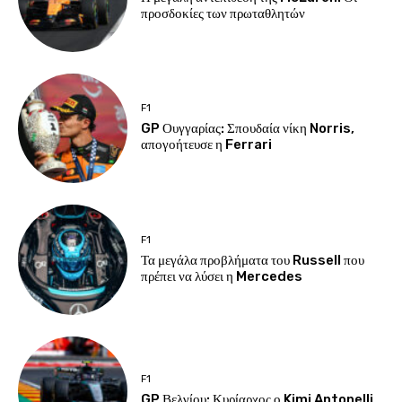
προσδοκίες των πρωταθλητών
F1
GP Ουγγαρίας: Σπουδαία νίκη Norris,
απογοήτευσε η Ferrari
F1
Τα μεγάλα προβλήματα του Russell που
πρέπει να λύσει η Mercedes
F1
GP Βελγίου: Κυρίαρχος ο Kimi Antonelli