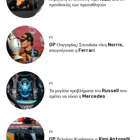
προσδοκίες των πρωταθλητών
F1
GP Ουγγαρίας: Σπουδαία νίκη Norris,
απογοήτευσε η Ferrari
F1
Τα μεγάλα προβλήματα του Russell που
πρέπει να λύσει η Mercedes
F1
GP Βελγίου: Κυρίαρχος ο Kimi Antonelli