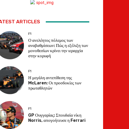
ATEST ARTICLES
F1
Ο ανελέητος πόλεμος των
αναβαθμίσεων: Πώς η εξέλιξη των
μονοθεσίων κρίνει την ιεραρχία
στην κορυφή
F1
Η μεγάλη αντεπίθεση της
McLaren: Οι προσδοκίες των
πρωταθλητών
F1
GP Ουγγαρίας: Σπουδαία νίκη
Norris, απογοήτευσε η Ferrari