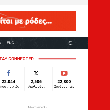
Α
ENG
TAY CONNECTED
22,044
2,506
22,800
Υποστηρικτές
Ακόλουθοι
Συνδρομητές
- Advertisement -