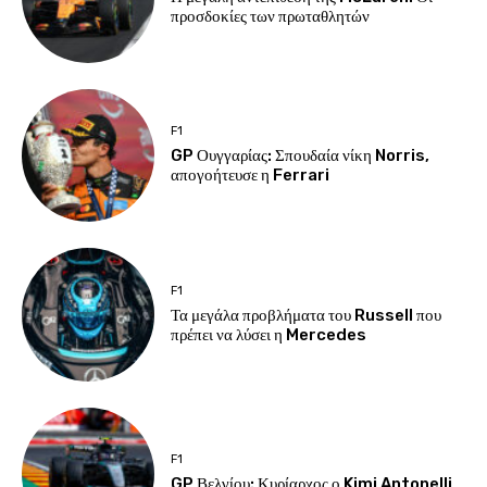
προσδοκίες των πρωταθλητών
F1
GP Ουγγαρίας: Σπουδαία νίκη Norris,
απογοήτευσε η Ferrari
F1
Τα μεγάλα προβλήματα του Russell που
πρέπει να λύσει η Mercedes
F1
GP Βελγίου: Κυρίαρχος ο Kimi Antonelli