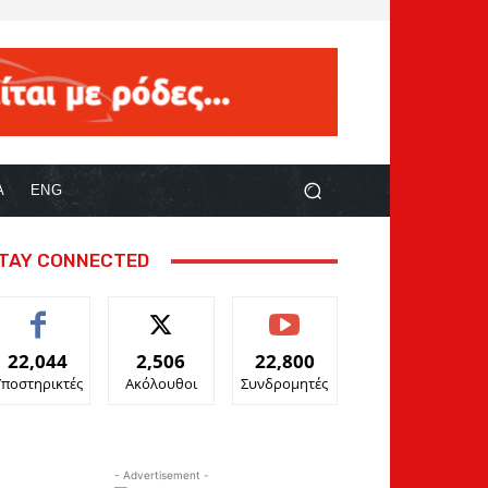
Α
ENG
TAY CONNECTED
22,044
2,506
22,800
Υποστηρικτές
Ακόλουθοι
Συνδρομητές
- Advertisement -