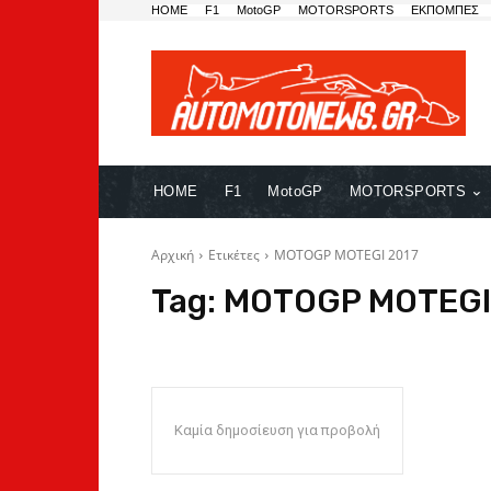
HOME
F1
MotoGP
MOTORSPORTS
ΕΚΠΟΜΠΕΣ
HOME
F1
MotoGP
MOTORSPORTS
Αρχική
Ετικέτες
MOTOGP MOTEGI 2017
Tag:
MOTOGP MOTEGI
Καμία δημοσίευση για προβολή