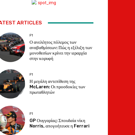
ATEST ARTICLES
F1
Ο ανελέητος πόλεμος των
αναβαθμίσεων: Πώς η εξέλιξη των
μονοθεσίων κρίνει την ιεραρχία
στην κορυφή
F1
Η μεγάλη αντεπίθεση της
McLaren: Οι προσδοκίες των
πρωταθλητών
F1
GP Ουγγαρίας: Σπουδαία νίκη
Norris, απογοήτευσε η Ferrari