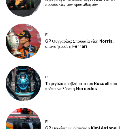
προσδοκίες των πρωταθλητών
F1
GP Ουγγαρίας: Σπουδαία νίκη Norris,
απογοήτευσε η Ferrari
F1
Τα μεγάλα προβλήματα του Russell που
πρέπει να λύσει η Mercedes
F1
GP Βελγίου: Κυρίαρχος ο Kimi Antonelli