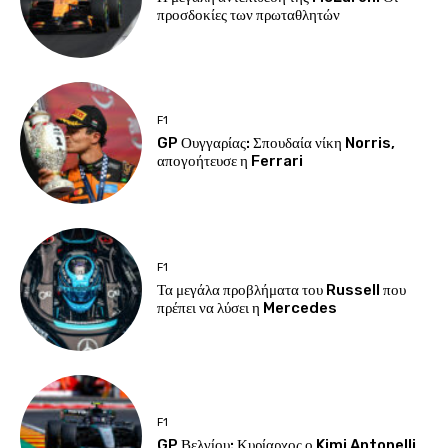
προσδοκίες των πρωταθλητών
F1
GP Ουγγαρίας: Σπουδαία νίκη Norris,
απογοήτευσε η Ferrari
F1
Τα μεγάλα προβλήματα του Russell που
πρέπει να λύσει η Mercedes
F1
GP Βελγίου: Κυρίαρχος ο Kimi Antonelli