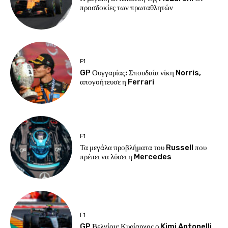
προσδοκίες των πρωταθλητών
F1
GP Ουγγαρίας: Σπουδαία νίκη Norris,
απογοήτευσε η Ferrari
F1
Τα μεγάλα προβλήματα του Russell που
πρέπει να λύσει η Mercedes
F1
GP Βελγίου: Κυρίαρχος ο Kimi Antonelli