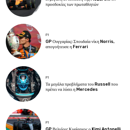
προσδοκίες των πρωταθλητών
F1
GP Ουγγαρίας: Σπουδαία νίκη Norris,
απογοήτευσε η Ferrari
F1
Τα μεγάλα προβλήματα του Russell που
πρέπει να λύσει η Mercedes
F1
GP Βελγίου: Κυρίαρχος ο Kimi Antonelli