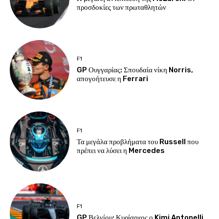
προσδοκίες των πρωταθλητών
F1
GP Ουγγαρίας: Σπουδαία νίκη Norris,
απογοήτευσε η Ferrari
F1
Τα μεγάλα προβλήματα του Russell που
πρέπει να λύσει η Mercedes
F1
GP Βελγίου: Κυρίαρχος ο Kimi Antonelli