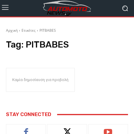
Αρχική
Ετικέτες
PITBABES
Tag:
PITBABES
Καμία δημοσίευση για προβολή
STAY CONNECTED