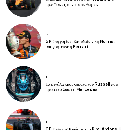
προσδοκίες των πρωταθλητών
F1
GP Ουγγαρίας: Σπουδαία νίκη Norris,
απογοήτευσε η Ferrari
F1
Τα μεγάλα προβλήματα του Russell που
πρέπει να λύσει η Mercedes
F1
GP Βελγίου: Κυρίαρχος ο Kimi Antonelli