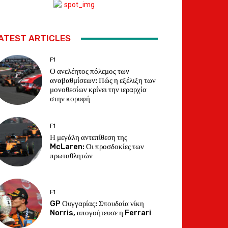
ATEST ARTICLES
F1
Ο ανελέητος πόλεμος των
αναβαθμίσεων: Πώς η εξέλιξη των
μονοθεσίων κρίνει την ιεραρχία
στην κορυφή
F1
Η μεγάλη αντεπίθεση της
McLaren: Οι προσδοκίες των
πρωταθλητών
F1
GP Ουγγαρίας: Σπουδαία νίκη
Norris, απογοήτευσε η Ferrari