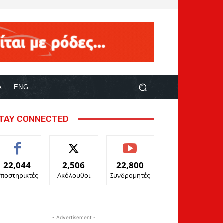
Α
ENG
TAY CONNECTED
22,044
2,506
22,800
Υποστηρικτές
Ακόλουθοι
Συνδρομητές
- Advertisement -