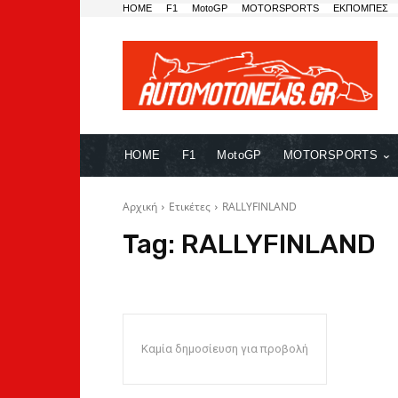
HOME
F1
MotoGP
MOTORSPORTS
ΕΚΠΟΜΠΕΣ
HOME
F1
MotoGP
MOTORSPORTS
Αρχική
Ετικέτες
RALLYFINLAND
Tag:
RALLYFINLAND
Καμία δημοσίευση για προβολή