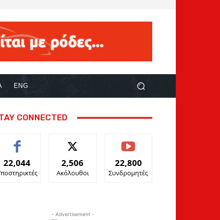
Α
ENG
TAY CONNECTED
22,044
2,506
22,800
Υποστηρικτές
Ακόλουθοι
Συνδρομητές
- Advertisement -