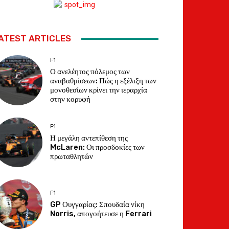
ATEST ARTICLES
F1
Ο ανελέητος πόλεμος των
αναβαθμίσεων: Πώς η εξέλιξη των
μονοθεσίων κρίνει την ιεραρχία
στην κορυφή
F1
Η μεγάλη αντεπίθεση της
McLaren: Οι προσδοκίες των
πρωταθλητών
F1
GP Ουγγαρίας: Σπουδαία νίκη
Norris, απογοήτευσε η Ferrari