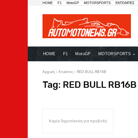
HOME
F1
MotoGP
MOTORSPORTS
ΕΚΠΟΜΠΕΣ
HOME
F1
MotoGP
MOTORSPORTS
Αρχική
Ετικέτες
RED BULL RB16B
Tag:
RED BULL RB16B
Καμία δημοσίευση για προβολή