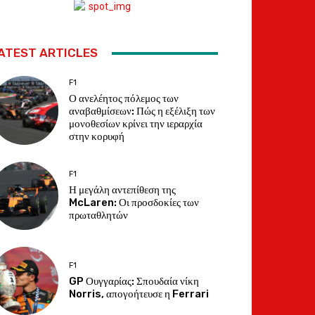
ATEST ARTICLES
F1
Ο ανελέητος πόλεμος των
αναβαθμίσεων: Πώς η εξέλιξη των
μονοθεσίων κρίνει την ιεραρχία
στην κορυφή
F1
Η μεγάλη αντεπίθεση της
McLaren: Οι προσδοκίες των
πρωταθλητών
F1
GP Ουγγαρίας: Σπουδαία νίκη
Norris, απογοήτευσε η Ferrari