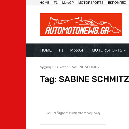
HOME
F1
MotoGP
MOTORSPORTS
ΕΚΠΟΜΠΕΣ
HOME
F1
MotoGP
MOTORSPORTS
Αρχική
Ετικέτες
SABINE SCHMITZ
Tag:
SABINE SCHMITZ
Καμία δημοσίευση για προβολή