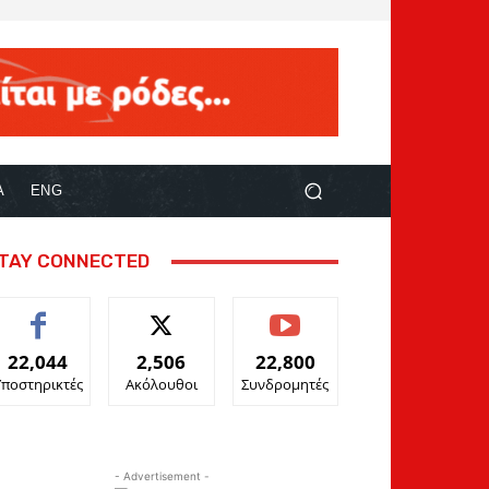
Α
ENG
TAY CONNECTED
22,044
2,506
22,800
Υποστηρικτές
Ακόλουθοι
Συνδρομητές
- Advertisement -