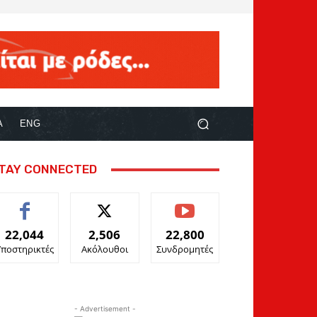
Α
ENG
TAY CONNECTED
22,044
2,506
22,800
Υποστηρικτές
Ακόλουθοι
Συνδρομητές
- Advertisement -