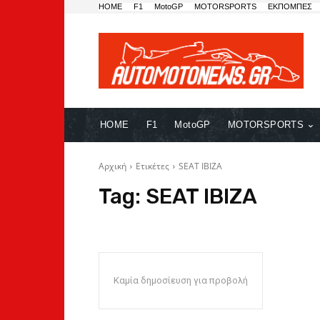
HOME
F1
MotoGP
MOTORSPORTS
ΕΚΠΟΜΠΕΣ
HOME
F1
MotoGP
MOTORSPORTS
Αρχική
Ετικέτες
SEAT IBIZA
Tag:
SEAT IBIZA
Καμία δημοσίευση για προβολή