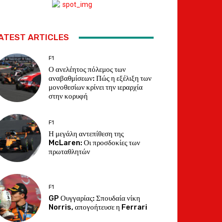
ATEST ARTICLES
F1
Ο ανελέητος πόλεμος των
αναβαθμίσεων: Πώς η εξέλιξη των
μονοθεσίων κρίνει την ιεραρχία
στην κορυφή
F1
Η μεγάλη αντεπίθεση της
McLaren: Οι προσδοκίες των
πρωταθλητών
F1
GP Ουγγαρίας: Σπουδαία νίκη
Norris, απογοήτευσε η Ferrari