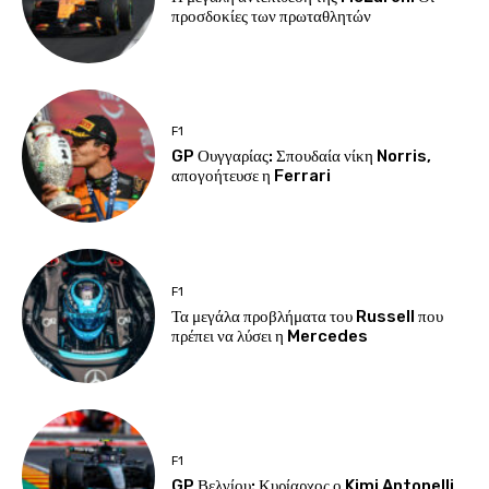
προσδοκίες των πρωταθλητών
F1
GP Ουγγαρίας: Σπουδαία νίκη Norris,
απογοήτευσε η Ferrari
F1
Τα μεγάλα προβλήματα του Russell που
πρέπει να λύσει η Mercedes
F1
GP Βελγίου: Κυρίαρχος ο Kimi Antonelli