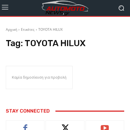
Αρχική
Ετικέτες
TOYOTA HILUX
Tag:
TOYOTA HILUX
Καμία δημοσίευση για προβολή
STAY CONNECTED