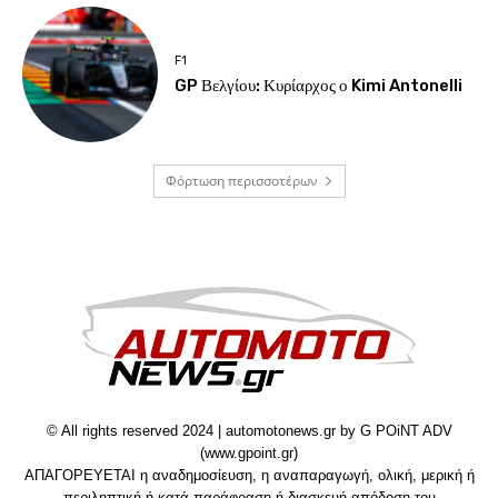
F1
GP Βελγίου: Κυρίαρχος ο Kimi Antonelli
Φόρτωση περισσοτέρων
© All rights reserved 2024 | automotonews.gr by G POiNT ADV
(www.gpoint.gr)
ΑΠΑΓΟΡΕΥΕΤΑΙ η αναδημοσίευση, η αναπαραγωγή, ολική, μερική ή
περιληπτική ή κατά παράφραση ή διασκευή απόδοση του