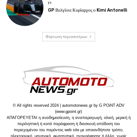
F1
GP Βελγίου: Κυρίαρχος ο Kimi Antonelli
Φόρτωση περισσοτέρων
© All rights reserved 2024 | automotonews.gr by G POiNT ADV
(www.gpoint.gr)
ΑΠΑΓΟΡΕΥΕΤΑΙ η αναδημοσίευση, η αναπαραγωγή, ολική, μερική ή
περιληπτική ή κατά παράφραση ή διασκευή απόδοση του
περιεχομένου του παρόντος web site με οποιονδήποτε τρόπο,
ηλεκτρονικό, μηχανικό, φωτοτυπικό, ηχογράφησης ή άλλο, χωρίς