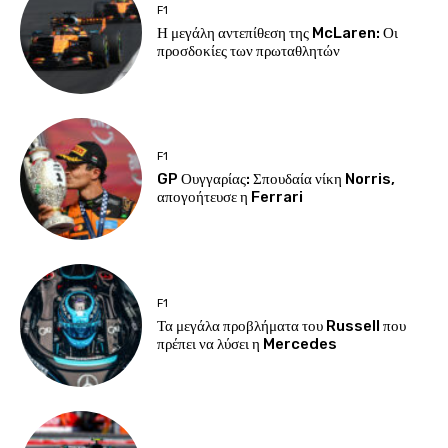
F1
Η μεγάλη αντεπίθεση της McLaren: Οι
προσδοκίες των πρωταθλητών
F1
GP Ουγγαρίας: Σπουδαία νίκη Norris,
απογοήτευσε η Ferrari
F1
Τα μεγάλα προβλήματα του Russell που
πρέπει να λύσει η Mercedes