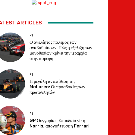
ATEST ARTICLES
F1
Ο ανελέητος πόλεμος των
αναβαθμίσεων: Πώς η εξέλιξη των
μονοθεσίων κρίνει την ιεραρχία
στην κορυφή
F1
Η μεγάλη αντεπίθεση της
McLaren: Οι προσδοκίες των
πρωταθλητών
F1
GP Ουγγαρίας: Σπουδαία νίκη
Norris, απογοήτευσε η Ferrari