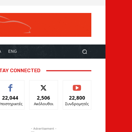
Α
ENG
TAY CONNECTED
22,044
2,506
22,800
Υποστηρικτές
Ακόλουθοι
Συνδρομητές
- Advertisement -