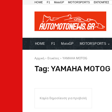
HOME
F1
MotoGP
MOTORSPORTS
ΕΚΠΟΜΠΕΣ
HOME
F1
MotoGP
MOTORSPORTS
Αρχική
Ετικέτες
YAMAHA MOTOG
Tag:
YAMAHA MOTOG
Καμία δημοσίευση για προβολή