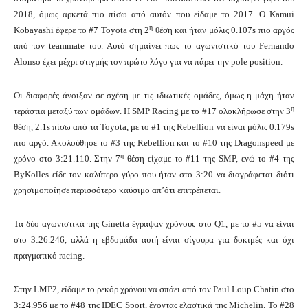
2018, όμως αρκετά πιο πίσω από αυτόν που είδαμε το 2017. Ο Kamui
η
Kobayashi έφερε το #7 Toyota στη 2
θέση και ήταν μόλις 0.107s πιο αργός
από τον teammate του. Αυτό σημαίνει πως το αγωνιστικό του Fernando
Alonso έχει μέχρι στιγμής τον πρώτο λόγο για να πάρει την pole position.
Οι διαφορές άνοιξαν σε σχέση με τις ιδιωτικές ομάδες, όμως η μάχη ήταν
η
τεράστια μεταξύ των ομάδων. Η SMP Racing με το #17 ολοκλήρωσε στην 3
θέση, 2.1s πίσω από τα Toyota, με το #1 της Rebellion να είναι μόλις 0.179s
πιο αργό. Ακολούθησε το #3 της Rebellion και το #10 της Dragonspeed με
η
χρόνο στο 3:21.110. Στην 7
θέση είχαμε το #11 της SMP, ενώ το #4 της
ByKolles είδε τον καλύτερο γύρο που ήταν στο 3:20 να διαγράφεται διότι
χρησιμοποίησε περισσότερο καύσιμο απ’ότι επιτρέπεται.
Τα δύο αγωνιστικά της Ginetta έγραψαν χρόνους στο Q1, με το #5 να είναι
στο 3:26.246, αλλά η εβδομάδα αυτή είναι σίγουρα για δοκιμές και όχι
πραγματικό racing.
Στην LMP2, είδαμε το ρεκόρ χρόνου να σπάει από τον Paul Loup Chatin στο
3:24.956 με το #48 της IDEC Sport, έχοντας ελαστικά της Michelin. To #28