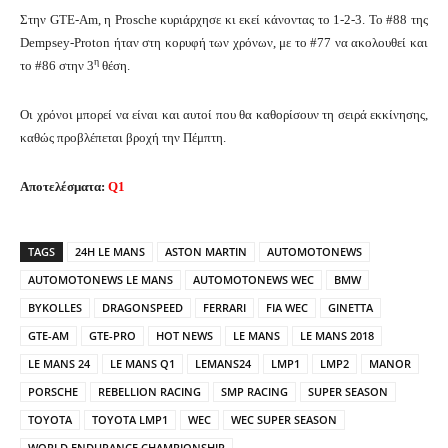
Στην GTE-Am, η Prosche κυριάρχησε κι εκεί κάνοντας το 1-2-3. Το #88 της
Dempsey-Proton ήταν στη κορυφή των χρόνων, με το #77 να ακολουθεί και
η
το #86 στην 3
θέση.
Οι χρόνοι μπορεί να είναι και αυτοί που θα καθορίσουν τη σειρά εκκίνησης,
καθώς προβλέπεται βροχή την Πέμπτη.
Αποτελέσματα:
Q1
TAGS
24H LE MANS
ASTON MARTIN
AUTOMOTONEWS
AUTOMOTONEWS LE MANS
AUTOMOTONEWS WEC
BMW
BYKOLLES
DRAGONSPEED
FERRARI
FIA WEC
GINETTA
GTE-AM
GTE-PRO
HOT NEWS
LE MANS
LE MANS 2018
LE MANS 24
LE MANS Q1
LEMANS24
LMP1
LMP2
MANOR
PORSCHE
REBELLION RACING
SMP RACING
SUPER SEASON
TOYOTA
TOYOTA LMP1
WEC
WEC SUPER SEASON
WORLD ENDURANCE CHAMPIONSHIP