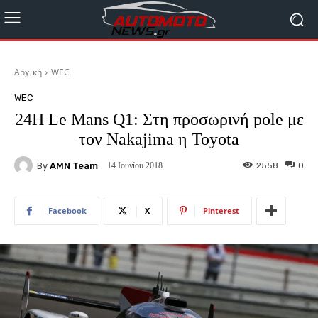
Αρχική
WEC
WEC
24H Le Mans Q1: Στη προσωρινή pole με
τον Nakajima η Toyota
By
AMN Team
2558
0
14 Ιουνίου 2018
Facebook
X
Pinterest