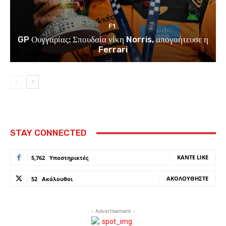
F1
GP Ουγγαρίας: Σπουδαία νίκη Norris, απογοήτευσε η
Ferrari
STAY CONNECTED
ΚΆΝΤΕ LIKE
5,762
Υποστηρικτές
ΑΚΟΛΟΥΘΉΣΤΕ
52
Ακόλουθοι
- Advertisement -