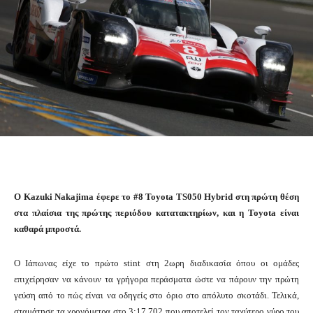
O Kazuki Nakajima έφερε το #8 Toyota TS050 Hybrid στη πρώτη θέση
στα πλαίσια της πρώτης περιόδου κατατακτηρίων, και η Toyota είναι
καθαρά μπροστά.
Ο Ιάπωνας είχε το πρώτο stint στη 2ωρη διαδικασία όπου οι ομάδες
επιχείρησαν να κάνουν τα γρήγορα περάσματα ώστε να πάρουν την πρώτη
γεύση από το πώς είναι να οδηγείς στο όριο στο απόλυτο σκοτάδι. Τελικά,
σταμάτησε τα χρονόμετρα στο 3:17.702 που αποτελεί τον ταχύτερο γύρο του