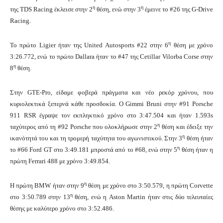
η
η
της TDS Racing έκλεισε στην 2
θέση, ενώ στην 3
έμεινε το #26 της G-Drive
Racing.
η
To πρώτο Ligier ήταν της United Autosports #22 στην 6
θέση με χρόνο
3:26.772, ενώ το πρώτο Dallara ήταν το #47 της Cetillar Vilorba Corse στην
η
8
θέση.
Στην GTE-Pro, είδαμε φοβερά πράγματα και νέο ρεκόρ χρόνου, που
κυριολεκτικά ξεπερνά κάθε προσδοκία. Ο Gimmi Bruni στην #91 Porsche
911 RSR έγραψε τον εκπληκτικό χρόνο στο 3:47.504 και ήταν 1.593s
η
ταχύτερος από τη #92 Porsche που ολοκλήρωσε στην 2
θέση και έδειξε την
η
ικανότητά του και τη τρομερή ταχύτητα του αγωνιστικού. Στην 3
θέση ήταν
η
το #66 Ford GT στο 3:49.181 μπροστά από το #68, ενώ στην 5
θέση ήταν η
πρώτη Ferrari 488 με χρόνο 3:49.854.
η
Η πρώτη BMW ήταν στην 9
θέση με χρόνο στο 3:50.579, η πρώτη Corvette
η
στο 3:50.789 στην 13
θέση, ενώ η Aston Martin ήταν στις δύο τελευταίες
θέσης με καλύτερο χρόνο στο 3:52.486.