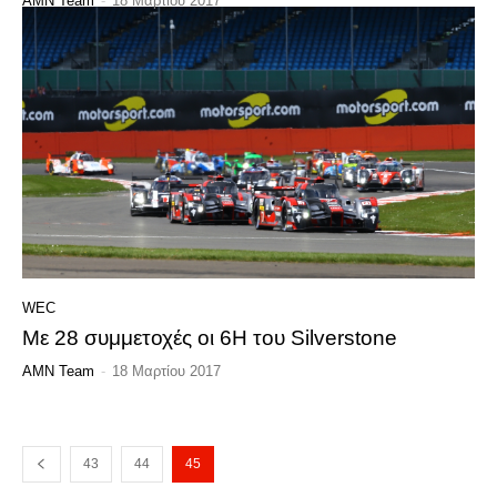
AMN Team
-
18 Μαρτίου 2017
WEC
Με 28 συμμετοχές οι 6H του Silverstone
AMN Team
-
18 Μαρτίου 2017
43
44
45