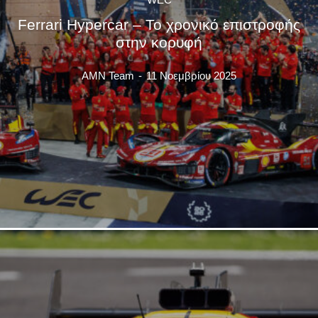
Ferrari Hypercar – Το χρονικό επιστροφής
στην κορυφή
AMN Team
-
11 Νοεμβρίου 2025