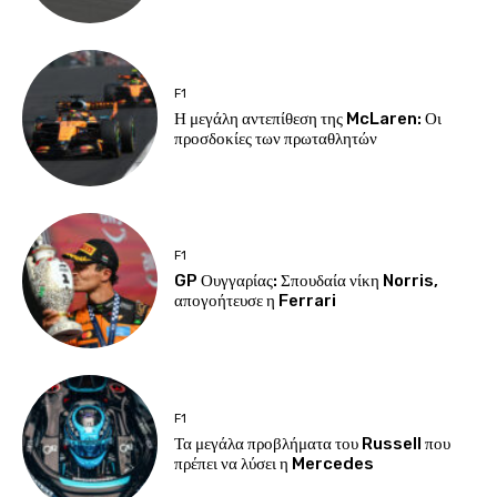
F1
Η μεγάλη αντεπίθεση της McLaren: Οι
προσδοκίες των πρωταθλητών
F1
GP Ουγγαρίας: Σπουδαία νίκη Norris,
απογοήτευσε η Ferrari
F1
Τα μεγάλα προβλήματα του Russell που
πρέπει να λύσει η Mercedes