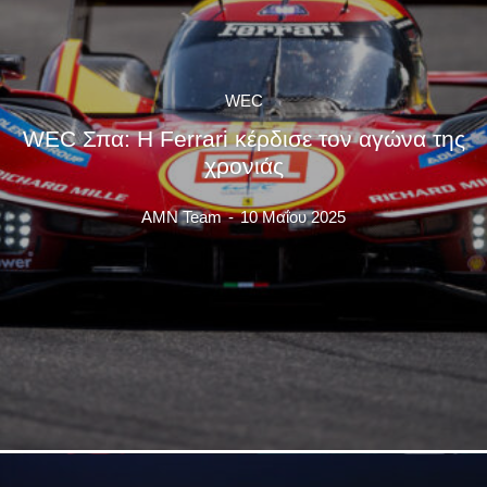
WEC
WEC Σπα: Η Ferrari κέρδισε τον αγώνα της
χρονιάς
AMN Team
-
10 Μαΐου 2025