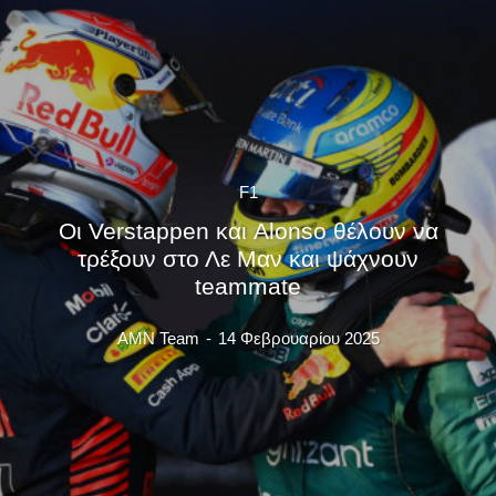
F1
Οι Verstappen και Alonso θέλουν να
τρέξουν στο Λε Μαν και ψάχνουν
teammate
AMN Team
-
14 Φεβρουαρίου 2025