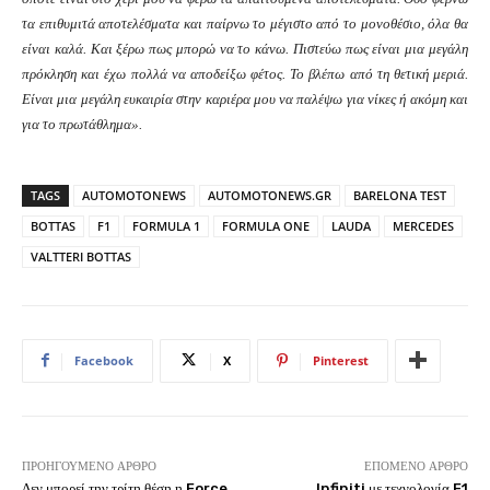
τα επιθυμιτά αποτελέσματα και παίρνω το μέγιστο από το μονοθέσιο, όλα θα
είναι καλά. Και ξέρω πως μπορώ να το κάνω. Πιστεύω πως είναι μια μεγάλη
πρόκληση και έχω πολλά να αποδείξω φέτος. Το βλέπω από τη θετική μεριά.
Είναι μια μεγάλη ευκαιρία στην καριέρα μου να παλέψω για νίκες ή ακόμη και
για το πρωτάθλημα».
TAGS
AUTOMOTONEWS
AUTOMOTONEWS.GR
BARELONA TEST
BOTTAS
F1
FORMULA 1
FORMULA ONE
LAUDA
MERCEDES
VALTTERI BOTTAS
Facebook
X
Pinterest
ΠΡΟΗΓΟΎΜΕΝΟ ΆΡΘΡΟ
ΕΠΌΜΕΝΟ ΆΡΘΡΟ
Δεν μπορεί την τρίτη θέση η Force
Infiniti με τεχνολογία F1