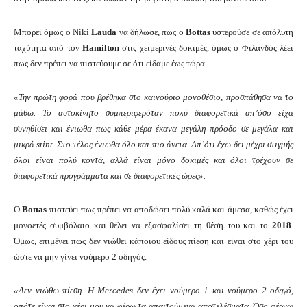
Μπορεί όμως ο Niki
Lauda
να δήλωσε, πως ο
Bottas
υστερούσε σε απόλυτη
ταχύτητα από τον
Hamilton
στις χειμερινές δοκιμές, όμως ο Φιλανδός λέει
πως δεν πρέπει να πιστεύουμε σε ότι είδαμε έως τώρα.
«Την πρώτη φορά που βρέθηκα στο καινούριο μονοθέσιο, προσπάθησα να το
μάθω. Το αυτοκίνητο συμπεριφερόταν πολύ διαφορετικά απ’όσο είχα
συνηθίσει και ένιωθα πως κάθε μέρα έκανα μεγάλη πρόοδο σε μεγάλα και
μικρά stint. Στο τέλος ένιωθα όλο και πιο άνετα. Απ’ότι έχω δει μέχρι στιγμής
όλοι είναι πολύ κοντά, αλλά είναι μόνο δοκιμές και όλοι τρέχουν σε
διαφορετικά προγράμματα και σε διαφορετικές ώρες».
Ο
Bottas
πιστεύει πως πρέπει να αποδώσει πολύ καλά και άμεσα, καθώς έχει
μονοετές συμβόλαιο και θέλει να εξασφαλίσει τη θέση του και το
2018
.
Όμως, επιμένει πως δεν νιώθει κάποιου είδους πίεση και είναι στο χέρι του
ώστε να μην γίνει νούμερο 2 οδηγός.
«Δεν νιώθω πίεση. Η Mercedes δεν έχει νούμερο 1 και νούμερο 2 οδηγό,
οπότε είναι στο χέρι μου να φέρω τα απαιτούμενα αποτελέσματα. Όσο φέρνω