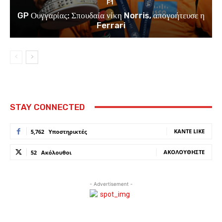
F1
GP Ουγγαρίας: Σπουδαία νίκη Norris, απογοήτευσε η
Ferrari
STAY CONNECTED
ΚΆΝΤΕ LIKE
5,762
Υποστηρικτές
ΑΚΟΛΟΥΘΉΣΤΕ
52
Ακόλουθοι
- Advertisement -