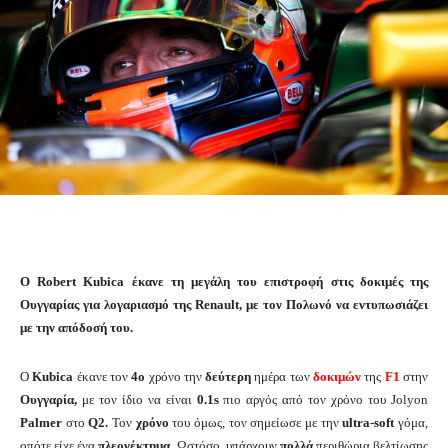
O Robert Kubica έκανε τη μεγάλη του επιστροφή στις δοκιμές της
Ουγγαρίας για λογαριασμό της Renault, με τον Πολωνό να εντυπωσιάζει
με την απόδοσή του.
Ο
Kubica
έκανε τον
4ο
χρόνο την
δεύτερη
ημέρα των
δοκιμών
της
F1
στην
Ουγγαρία,
με τον ίδιο να είναι
0.1s
πιο αργός από τον χρόνο του Jolyon
Palmer
στο
Q2.
Τον
χρόνο
του όμως, τον σημείωσε με την
ultra-soft
γόμα,
οπότε είχε ένα
πλεονέκτημα.
Ωστόσο, υπάρχουν
πολλά
περιθώρια βελτίωσης