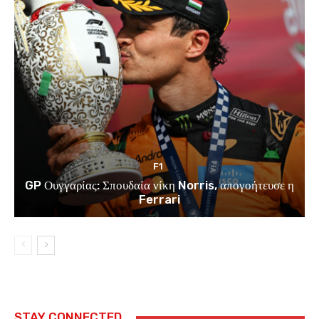
F1
GP Ουγγαρίας: Σπουδαία νίκη Norris, απογοήτευσε η
Ferrari
STAY CONNECTED