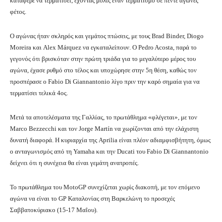
κατάφερε να τερματίσει, έχοντας μόλις έναν τερματισμό σε πέντε αγώνες
φέτος.
Ο αγώνας ήταν σκληρός και γεμάτος πτώσεις, με τους Brad Binder, Diogo
Moreira και Alex Márquez να εγκαταλείπουν. Ο Pedro Acosta, παρά το
γεγονός ότι βρισκόταν στην πρώτη τριάδα για το μεγαλύτερο μέρος του
αγώνα, έχασε ρυθμό στο τέλος και υποχώρησε στην 5η θέση, καθώς τον
προσπέρασε ο Fabio Di Giannantonio λίγο πριν την καρό σημαία για να
τερματίσει τελικά 4ος.
Μετά τα αποτελέσματα της Γαλλίας, το πρωτάθλημα «φλέγεται», με τον
Marco Bezzecchi και τον Jorge Martín να χωρίζονται από την ελάχιστη
δυνατή διαφορά. Η κυριαρχία της Aprilia είναι πλέον αδιαμφισβήτητη, όμως
ο ανταγωνισμός από τη Yamaha και την Ducati του Fabio Di Giannantonio
δείχνει ότι η συνέχεια θα είναι γεμάτη ανατροπές.
Το πρωτάθλημα του MotoGP συνεχίζεται χωρίς διακοπή, με τον επόμενο
αγώνα να είναι το GP Καταλονίας στη Βαρκελώνη το προσεχές
Σαββατοκύριακο (15-17 Μαΐου).