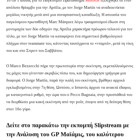
Το GP Γαλλίας για το Παγκόσμιο Πρωτάθλημα
MotoGP
εξελίχθηκε σε έναν
απόλυτο θρίαμβο για την Aprilia, με τον Jorge Martín να αναδεικνύεται
μεγάλος νικητής μετά από μια συναρπαστική καταδίωξη. Η απουσία του
παγκόσμιου πρωταθλητή Marc Márquez λόγω τραυματισμού έδωσε στη
μονομαχία των δύο οδηγών της Aprilia χαρακτήρα πρόωρου τελικού για τον
τίτλο, με τον Jorge Martín να καταφέρνει ένα σημαντικό βαθμολογικό
πλήγμα στον teammate του, κάνοντας ταυτόχρονα το «νταμπλ», μετά τη νίκη
του και στο Σπριντ του Σαββάτου.
Ο Marco Bezzecchi πήρε την πρωτοπορία στην εκκίνηση, εκμεταλλευόμενος
τις μάχες που γίνονταν ακριβώς πίσω του, και δημιούργησε γρήγορα μια
διαφορά. Ο Jorge Martín, παρά την καλή του εκκίνηση, βρέθηκε αρχικά
εγκλωβισμένος στην 7η θέση. Ωστόσο, ο Ισπανός άρχισε να ανακτά έδαφος
με καταιγιστικό ρυθμό, την ώρα που ο Pecco Bagnaia, στην προσπάθειά του
να διορθώσει μια κακή εκκίνηση από την pole, έπεφτε από τη δεύτερη θέση
στον 16ο γύρο.
Δείτε στο παρακάτω την εκπομπή Slipstream με
την Ανάλυση του GP Μαϊάμις, του καλύτερου