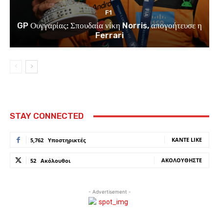
F1
GP Ουγγαρίας: Σπουδαία νίκη Norris, απογοήτευσε η
Ferrari
STAY CONNECTED
ΚΆΝΤΕ LIKE
5,762
Υποστηρικτές
ΑΚΟΛΟΥΘΉΣΤΕ
52
Ακόλουθοι
- Advertisement -