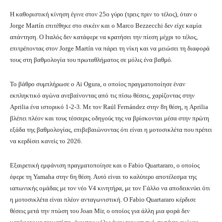
Η καθοριστική κίνηση έγινε στον 25ο γύρο (τρεις πριν το τέλος), όταν ο
Jorge Martín επιτέθηκε στο σικέιν και ο Marco Bezzecchi δεν είχε καμία
απάντηση. Ο Ιταλός δεν κατάφερε να κρατήσει την πίεση μέχρι το τέλος,
επιτρέποντας στον Jorge Martín να πάρει τη νίκη και να μειώσει τη διαφορά
τους στη βαθμολογία του πρωταθλήματος σε μόλις ένα βαθμό.
Το βάθρο συμπλήρωσε ο Ai Ogura, ο οποίος πραγματοποίησε έναν
εκπληκτικό αγώνα ανεβαίνοντας από τις πίσω θέσεις, χαρίζοντας στην
Aprilia ένα ιστορικό 1-2-3. Με τον Raúl Fernández στην 8η θέση, η Aprilia
βλέπει πλέον και τους τέσσερις οδηγούς της να βρίσκονται μέσα στην πρώτη
εξάδα της βαθμολογίας, επιβεβαιώνοντας ότι είναι η μοτοσικλέτα που πρέπει
να κερδίσει κανείς το 2026.
Εξαιρετική εμφάνιση πραγματοποίησε και ο Fabio Quartararo, ο οποίος
έφερε τη Yamaha στην 6η θέση. Αυτό είναι το καλύτερο αποτέλεσμα της
ιαπωνικής ομάδας με τον νέο V4 κινητήρα, με τον Γάλλο να αποδεικνύει ότι
η μοτοσικλέτα είναι πλέον ανταγωνιστική. Ο Fabio Quartararo κέρδισε
θέσεις μετά την πτώση του Joan Mir, ο οποίος για άλλη μια φορά δεν