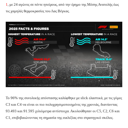
1
, με 24 αγώνες σε πέντε ηπείρους, από την έρημο της Μέσης Ανατολής έως
τις χαμηλές θερμοκρασίες του Λας Βέγκας.
Το 96% της συνολικής απόστασης καλύφθηκε με slick ελαστικά, με τις γόμες
C3 και C4 να είναι οι πιο πολυχρησιμοποιημένες της χρονιάς, διανύοντας
93.493 και 91.595 χιλιόμετρα αντίστοιχα. Ακολούθησαν οι C5, C2, C6 και
C1, επιβεβαιώνοντας τη σημασία της ευελιξίας στο στρατηγικό σκέλος.