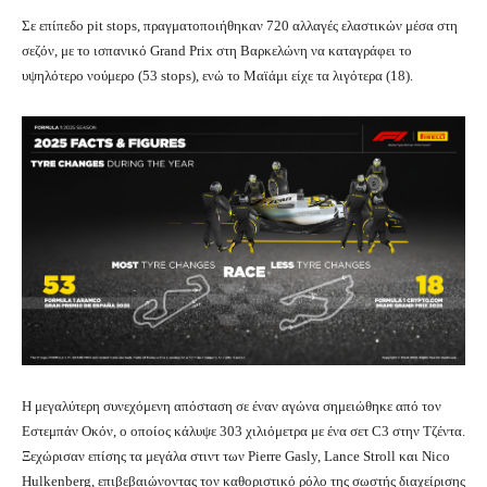
Σε επίπεδο pit stops, πραγματοποιήθηκαν 720 αλλαγές ελαστικών μέσα στη
σεζόν, με το ισπανικό Grand Prix στη Βαρκελώνη να καταγράφει το
υψηλότερο νούμερο (53 stops), ενώ το Μαϊάμι είχε τα λιγότερα (18).
Η μεγαλύτερη συνεχόμενη απόσταση σε έναν αγώνα σημειώθηκε από τον
Εστεμπάν Οκόν, ο οποίος κάλυψε 303 χιλιόμετρα με ένα σετ C3 στην Τζέντα.
Ξεχώρισαν επίσης τα μεγάλα στιντ των Pierre Gasly, Lance Stroll και Nico
Hulkenberg, επιβεβαιώνοντας τον καθοριστικό ρόλο της σωστής διαχείρισης