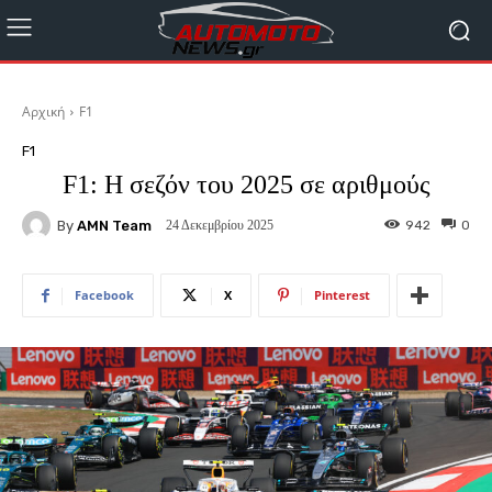
Αρχική
F1
F1
F1: H σεζόν του 2025 σε αριθμούς
By
AMN Team
942
0
24 Δεκεμβρίου 2025
Facebook
X
Pinterest