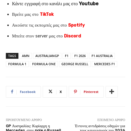
Κάντε εγγραφή στο κανάλι μας στο
Youtube
Βρείτε μας στο
TikTok
Ακούστε τις εκπομπές μας στο
Spotify
Μπείτε στον server μας στο
Discord
TAGS
AMN
AUSTRALIANGP
F1
F1 2026
F1 AUSTRALIA
FORMULA 1
FORMULA ONE
GEORGE RUSSELL
MERCEDES F1
Facebook
X
Pinterest
ΠΡΟΗΓΟΎΜΕΝΟ ΆΡΘΡΟ
ΕΠΌΜΕΝΟ ΆΡΘΡΟ
GP Αυστραλίας: Κυρίαρχη η
Έντονες αντιδράσεις οδηγών για
Mercedes, στην pole o Russell
τους κανονισμούς του 2026