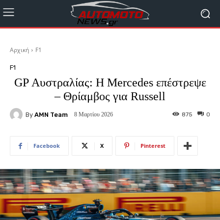
Αρχική
F1
F1
GP Αυστραλίας: Η Mercedes επέστρεψε
– Θρίαμβος για Russell
By
AMN Team
875
0
8 Μαρτίου 2026
Facebook
X
Pinterest