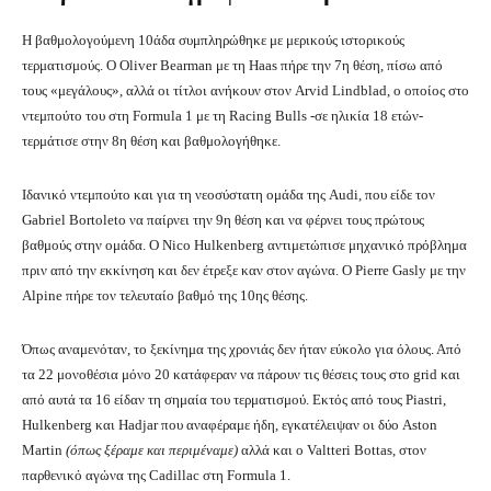
Η βαθμολογούμενη 10άδα συμπληρώθηκε με μερικούς ιστορικούς
τερματισμούς. Ο Oliver Bearman με τη Haas πήρε την 7η θέση, πίσω από
τους «μεγάλους», αλλά οι τίτλοι ανήκουν στον Arvid Lindblad, ο οποίος στο
ντεμπούτο του στη Formula 1 με τη Racing Bulls -σε ηλικία 18 ετών-
τερμάτισε στην 8η θέση και βαθμολογήθηκε.
Ιδανικό ντεμπούτο και για τη νεοσύστατη ομάδα της Audi, που είδε τον
Gabriel Bortoleto να παίρνει την 9η θέση και να φέρνει τους πρώτους
βαθμούς στην ομάδα. Ο Nico Hulkenberg αντιμετώπισε μηχανικό πρόβλημα
πριν από την εκκίνηση και δεν έτρεξε καν στον αγώνα. Ο Pierre Gasly με την
Alpine πήρε τον τελευταίο βαθμό της 10ης θέσης.
Όπως αναμενόταν, το ξεκίνημα της χρονιάς δεν ήταν εύκολο για όλους. Από
τα 22 μονοθέσια μόνο 20 κατάφεραν να πάρουν τις θέσεις τους στο grid και
από αυτά τα 16 είδαν τη σημαία του τερματισμού. Εκτός από τους Piastri,
Hulkenberg και Hadjar που αναφέραμε ήδη, εγκατέλειψαν οι δύο Aston
Martin
(όπως ξέραμε και περιμέναμε)
αλλά και ο Valtteri Bottas, στον
παρθενικό αγώνα της Cadillac στη Formula 1.