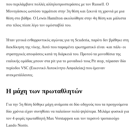
που περιλάμβανε πολλές αλληλοπροσπεράσεις με τον Russell. Ο
Μονεγάσκος ωστόσο τερμάτισε στην 3η θέση και ξεκινά τη χρονιά με μια
θέση στο βάθρο. Ο Lewis Hamilton ακολούθησε στην 4η θέση και μάλιστα
στο τέλος πίεσε λίγο τον ομόσταβλό του.
Ήταν γενικά ενθαρρυντικός αγώνας για τη Scuderia, παρότι δεν βρέθηκε στη
διεκδίκηση της νίκης. Αυτό που παραμένει ερωτηματικό είναι -και πάλι- οι
στρατηγικές αποφάσεις κατά τη διάρκειά του. Προτού τα μονοθέσια της
ιταλικής ομάδας μπουν στα pit για το μοναδικό τους Pit stop, πέρασαν δύο
περίοδοι VSC (Εικονικό Αυτοκίνητο Ασφαλείας) που έμειναν
ανεκμετάλλευτες.
Η μάχη των πρωταθλητών
Για την 5η θέση δόθηκε μάχη ανάμεσα σε δύο οδηγούς που τα προηγούμενα
δύο χρόνια είχαν συνηθίσει να παλεύουν πολύ ψηλότερα. Μιλάμε φυσικά για
τον 4 φορές πρωταθλητή Max Verstappen και τον περσινό τροπαιούχο
Lando Norris.