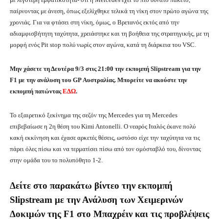
παίρνοντας με άνεση, όπως εξελίχθηκε τελικά τη νίκη στον πρώτο αγώνα της
χρονιάς. Για να φτάσει στη νίκη, όμως, ο Βρετανός εκτός από την
αδιαμφισβήτητη ταχύτητα, χρειάστηκε και τη βοήθεια της στρατηγικής, με τη
μορφή ενός Pit stop πολύ νωρίς στον αγώνα, κατά τη διάρκεια του VSC.
Μην χάσετε τη Δευτέρα 9/3 στις 21:00 την εκπομπή Slipstream για την
F1 με την ανάλυση του GP Αυστραλίας. Μπορείτε να ακούστε την
εκπομπή πατώντας
ΕΔΩ
.
Το εξαιρετικό ξεκίνημα της σεζόν της Mercedes για τη Mercedes
επιβεβαίωσε η 2η θέση του Kimi Antonelli. Ο νεαρός Ιταλός έκανε πολύ
κακή εκκίνηση και έχασε αρκετές θέσεις, ωστόσο είχε την ταχύτητα να τις
πάρει όλες πίσω και να τερματίσει πίσω από τον ομόσταβλό του, δίνοντας
στην ομάδα του το πολυπόθητο 1-2.
Δείτε στο παρακάτω βίντεο την εκπομπή
Slipstream με την Ανάλυση των Χειμερινών
Δοκιμών της F1 στο Μπαχρέιν και τις προβλέψεις