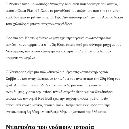
Ο Norris ήταν ο μοναδικός οδηγός της McLaren που ξεκίνησε τον αγώνα,
αφού ο Oscar Piastri διέλυσε το μονοθέσιό του πολύ πριν από την εκκίνηση,
καθοδόν από τα pit για το grid. Τεράστια απογοήτευση για τον Αυστραλό και
τους χιλιάδες συμπατριώτες του στις εξέδρες.
Όσο για τον Norris, φάνηκε να μην έχει την περσινή ανωτερότητα και
αρκέστηκε να τερματίσει στην 5η θέση, έπειτα από μια σύντομη μάχη με τον
Verstappen, τον οποίο κατάφερε να κρατήσει πίσω του στο τελευταίο
κομμάτι του αγώνα.
Ο Verstappen είχε μια πολύ δύσκολη ημέρα στις κατατακτήριες του
Σαββάτου και αναγκάστηκε να εκκινήσει τον αγώνα από την 20ή θέση του
grid. Αυτό δεν τον εμπόδισε να κάνει άλλη μία από τις γνωστές του
ανακάμψεις, για να τερματίσει τελικά στην 6η θέση και να διεκδικήσει
ακόμα και την 5η. H Red Bull έχει την ταχύτητα αλλά η αξιοπιστία
παραμένει ερωτηματικό, αφού ο Isack Hadjar, που εκκίνησε από την
εντυπωσιακή 3η θέση, εγκατέλειψε λόγω μηχανικού προβλήματος.
Ντεμπούτα που γράφουν ιστορία