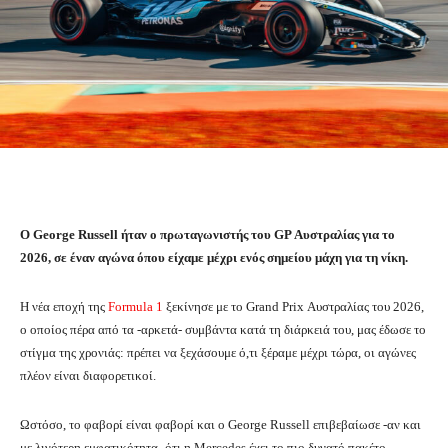
O George Russell ήταν ο πρωταγωνιστής του GP Αυστραλίας για το
2026, σε έναν αγώνα όπου είχαμε μέχρι ενός σημείου μάχη για τη νίκη.
Η νέα εποχή της
Formula 1
ξεκίνησε με το Grand Prix Αυστραλίας του 2026,
ο οποίος πέρα από τα -αρκετά- συμβάντα κατά τη διάρκειά του, μας έδωσε το
στίγμα της χρονιάς: πρέπει να ξεχάσουμε ό,τι ξέραμε μέχρι τώρα, οι αγώνες
πλέον είναι διαφορετικοί.
Ωστόσο, το φαβορί είναι φαβορί και ο George Russell επιβεβαίωσε -αν και
με λιγότερη εμφατικότητα- ότι η Mercedes έχει το πιο δυνατό πακέτο,