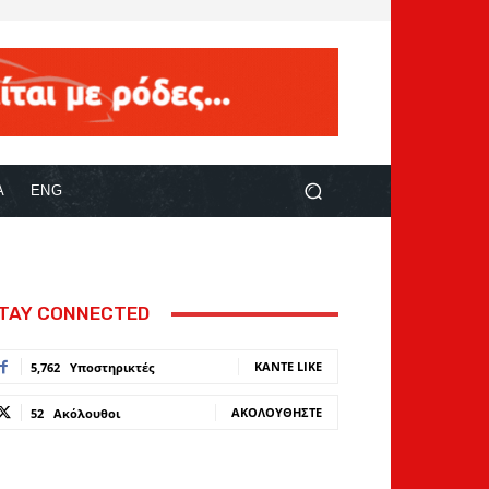
Α
ENG
TAY CONNECTED
ΚΆΝΤΕ LIKE
5,762
Υποστηρικτές
ΑΚΟΛΟΥΘΉΣΤΕ
52
Ακόλουθοι