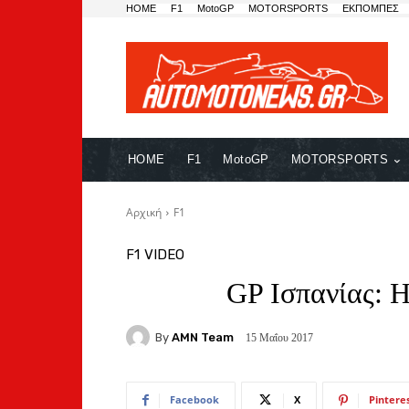
HOME
F1
MotoGP
MOTORSPORTS
ΕΚΠΟΜΠΕΣ
HOME
F1
MotoGP
MOTORSPORTS
Αρχική
F1
F1
VIDEO
GP Iσπανίας: H
By
AMN Team
15 Μαΐου 2017
Facebook
X
Pintere