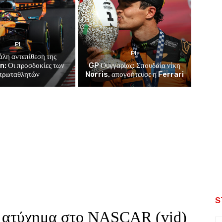
F1
F1
άλη αντεπίθεση της
: Οι προσδοκίες των
GP Ουγγαρίας: Σπουδαία νίκη
πρωταθλητών
Norris, απογοήτευσε η Ferrari