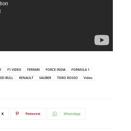
1
F1 VIDEO
FERRARI
FORCE INDIA
FORMULA 1
RED BULL
RENAULT
SAUBER
TORO ROSSO
Video
X
Pinterest
WhatsApp