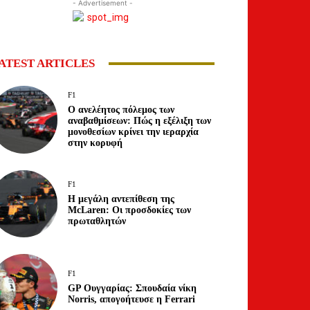
- Advertisement -
ATEST ARTICLES
F1
Ο ανελέητος πόλεμος των
αναβαθμίσεων: Πώς η εξέλιξη των
μονοθεσίων κρίνει την ιεραρχία
στην κορυφή
F1
Η μεγάλη αντεπίθεση της
McLaren: Οι προσδοκίες των
πρωταθλητών
F1
GP Ουγγαρίας: Σπουδαία νίκη
Norris, απογοήτευσε η Ferrari