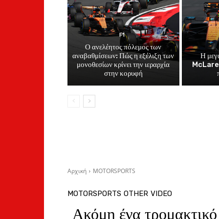
F1
Ο ανελέητος πόλεμος των
αναβαθμίσεων: Πώς η εξέλιξη των
Η μεγ
μονοθεσίων κρίνει την ιεραρχία
McLaren
στην κορυφή