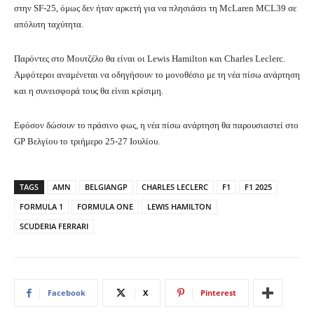
στην SF-25, όμως δεν ήταν αρκετή για να πλησιάσει τη McLaren MCL39 σε
απόλυτη ταχύτητα.
Παρόντες στο Μουτζέλο θα είναι οι Lewis Hamilton και Charles Leclerc.
Αμφότεροι αναμένεται να οδηγήσουν το μονοθέσιο με τη νέα πίσω ανάρτηση
και η συνεισφορά τους θα είναι κρίσιμη.
Εφόσον δώσουν το πράσινο φως, η νέα πίσω ανάρτηση θα παρουσιαστεί στο
GP Βελγίου το τριήμερο 25-27 Ιουλίου.
TAGS
AMN
BELGIANGP
CHARLES LECLERC
F1
F1 2025
FORMULA 1
FORMULA ONE
LEWIS HAMILTON
SCUDERIA FERRARI
Facebook
X
Pinterest