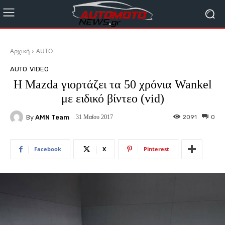
Αρχική
AUTO
AUTO
VIDEO
H Mazda γιορτάζει τα 50 χρόνια Wankel
με ειδικό βίντεο (vid)
By
AMN Team
2091
0
31 Μαΐου 2017
Facebook
X
Pinterest