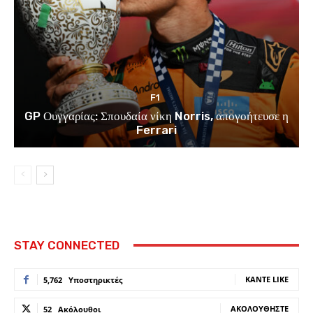
F1
GP Ουγγαρίας: Σπουδαία νίκη Norris, απογοήτευσε η
Ferrari
STAY CONNECTED
ΚΆΝΤΕ LIKE
5,762
Υποστηρικτές
ΑΚΟΛΟΥΘΉΣΤΕ
52
Ακόλουθοι