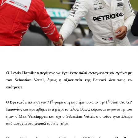
O Lewis Hamilton περίμενε να έχει έναν πολύ ανταγωνιστικό αγώνα με
τον Sebastian Vettel, όμως η αξιοπιστία της Ferrari δεν τους το
επέτρεψε.
η
η
Ο
Βρετανός
εκίνησε για
71
φορά στη καριέρα του από την
1
θέση στο
GP
Ιαπωνία
ς και κρατήθηκε εκεί μέχρι το τέλος. Όμως, κύριος ανταγωνιστής του
ήταν ο Max
Verstappen
και όχι ο Sebastian
Vettel,
ο οποίος εγκατέλειψε
από αστοχία στο
μπουζί
του κινητήρα.