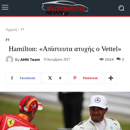
Αρχική
F1
F1
Hamilton: «Απίστευτα ατυχής ο Vettel»
By
AMN Team
2524
0
9 Οκτωβρίου 2017
Facebook
X
Pinterest