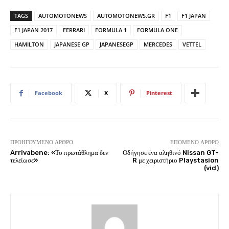
TAGS
AUTOMOTONEWS
AUTOMOTONEWS.GR
F1
F1 JAPAN
F1 JAPAN 2017
FERRARI
FORMULA 1
FORMULA ONE
HAMILTON
JAPANESE GP
JAPANESEGP
MERCEDES
VETTEL
Facebook
X
Pinterest
ΠΡΟΗΓΟΎΜΕΝΟ ΆΡΘΡΟ
ΕΠΌΜΕΝΟ ΆΡΘΡΟ
Arrivabene: «Το πρωτάθλημα δεν
Οδήγησε ένα αληθινό Nissan GT-
τελείωσε»
R με χειριστήριο Playstasion
(vid)