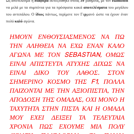
Ως αποτέλεσμα η
διαφορά
εκτοξεύθηκε στους
59
βαθμούς, με τον
Hamilton
να μιλά με τα συμπόνια για τα πρόσφατα κακά
αποτελέσματα
του μεγάλου
του αντιπάλου. Ο
ίδιος
πάντως, περίμενε τον Γε
ρ
μανό ώστε να έχουν έναν
πολύ
καλό
αγώνα.
ΉΜΟΥΝ ΕΝΘΟΥΣΙΑΣΜΈΝΟΣ ΝΑ ΠΩ
ΤΗΝ ΑΛΉΘΕΙΑ ΝΑ ΈΧΩ ΈΝΑΝ ΚΑΛΌ
ΑΓΏΝΑ ΜΕ ΤΟΝ SEBASTIAN, ΌΜΩΣ
ΕΊΝΑΙ ΑΠΊΣΤΕΥΤΑ ΑΤΥΧΉΣ ΔΊΧΩΣ ΝΑ
ΕΊΝΑΙ ΔΙΚΌ ΤΟΥ ΛΆΘΟΣ. ΣΤΟΝ
ΣΗΜΕΡΙΝΌ ΚΌΣΜΟ ΤΗΣ F1, ΠΟΛΛΆ
ΠΑΊΖΟΝΤΑΙ ΜΕ ΤΗΝ ΑΞΙΟΠΙΣΤΊΑ, ΤΗΝ
ΑΠΌΔΟΣΗ ΤΗΣ ΟΜΆΔΑΣ, ΌΧΙ ΜΌΝΟ Η
ΤΑΧΎΤΗΤΑ ΣΤΗΝ ΠΊΣΤΑ ΚΑΙ Η ΟΜΆΔΑ
ΜΟΥ ΈΧΕΙ ΔΕΊΞΕΙ ΤΑ ΤΕΛΕΥΤΑΊΑ
ΧΡΌΝΙΑ ΠΩΣ ΈΧΟΥΜΕ ΜΙΑ ΠΟΛΎ