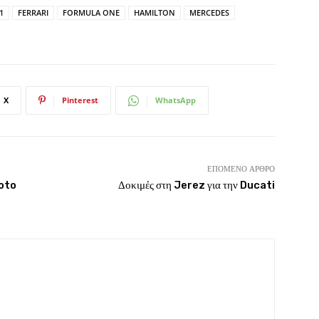
1
FERRARI
FORMULA ONE
HAMILTON
MERCEDES
X
Pinterest
WhatsApp
ΕΠΌΜΕΝΟ ΆΡΘΡΟ
Toto
Δοκιμές στη Jerez για την Ducati