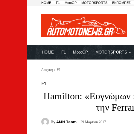
HOME
F1
MotoGP
MOTORSPORTS
ΕΚΠΟΜΠΕΣ
HOME
F1
MotoGP
MOTORSPORTS
Αρχική
F1
F1
Hamilton: «Ευγνώμων π
την Ferrar
By
AMN Team
29 Μαρτίου 2017