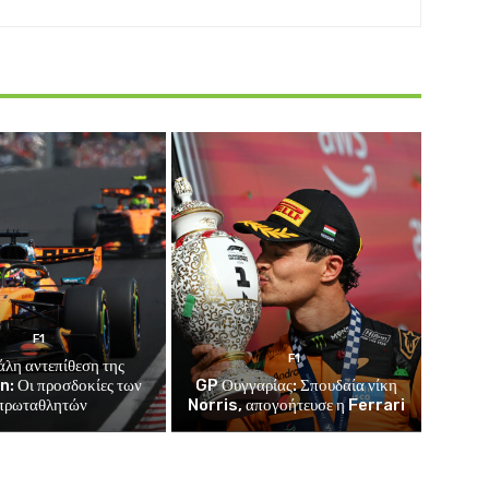
F1
F1
άλη αντεπίθεση της
: Οι προσδοκίες των
GP Ουγγαρίας: Σπουδαία νίκη
πρωταθλητών
Norris, απογοήτευσε η Ferrari