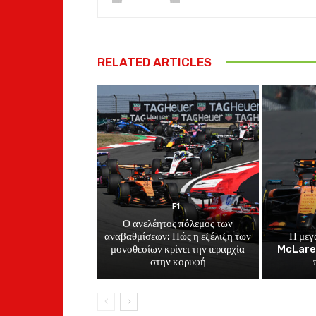
RELATED ARTICLES
F1
Ο ανελέητος πόλεμος των
αναβαθμίσεων: Πώς η εξέλιξη των
Η μεγ
μονοθεσίων κρίνει την ιεραρχία
McLaren
στην κορυφή