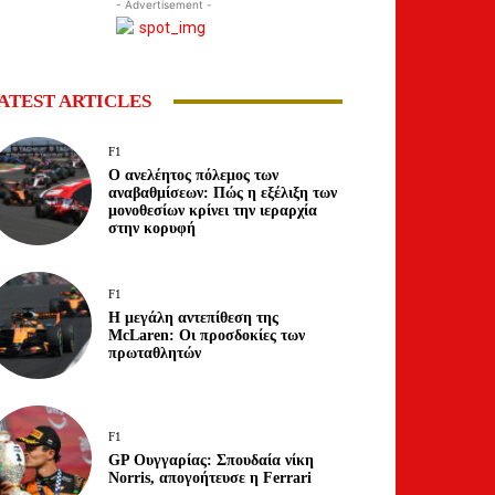
- Advertisement -
ATEST ARTICLES
F1
Ο ανελέητος πόλεμος των
αναβαθμίσεων: Πώς η εξέλιξη των
μονοθεσίων κρίνει την ιεραρχία
στην κορυφή
F1
Η μεγάλη αντεπίθεση της
McLaren: Οι προσδοκίες των
πρωταθλητών
F1
GP Ουγγαρίας: Σπουδαία νίκη
Norris, απογοήτευσε η Ferrari