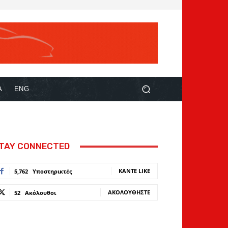
Α
ENG
TAY CONNECTED
ΚΆΝΤΕ LIKE
5,762
Υποστηρικτές
ΑΚΟΛΟΥΘΉΣΤΕ
52
Ακόλουθοι