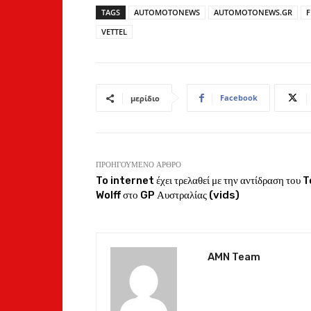
TAGS
AUTOMOTONEWS
AUTOMOTONEWS.GR
F
VETTEL
Facebook
μερίδιο
ΠΡΟΗΓΟΎΜΕΝΟ ΆΡΘΡΟ
To internet έχει τρελαθεί με την αντίδραση του 
Wolff στο GP Αυστραλίας (vids)
AMN Team