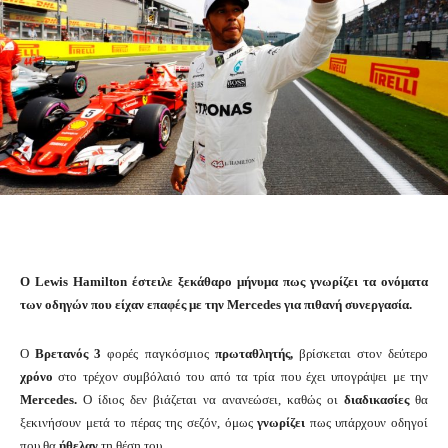
Ο Lewis Hamilton έστειλε ξεκάθαρο μήνυμα πως γνωρίζει τα ονόματα
των οδηγών που είχαν επαφές με την Mercedes για πιθανή συνεργασία.
Ο
Βρετανός
3
φορές παγκόσμιος
πρωταθλητής,
βρίσκεται στον δεύτερο
χρόνο
στο τρέχον συμβόλαιό του από τα τρία που έχει υπογράψει με την
Mercedes.
Ο ίδιος δεν βιάζεται να ανανεώσει, καθώς οι
διαδικασίες
θα
ξεκινήσουν μετά το πέρας της σεζόν, όμως
γνωρίζει
πως υπάρχουν οδηγοί
που θα
ήθελαν
τη θέση του.