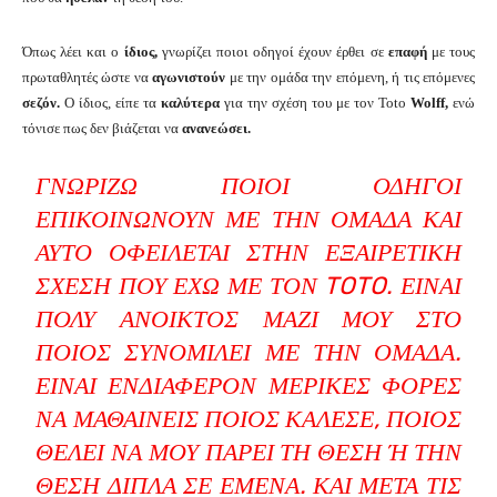
Όπως λέει και ο
ίδιος,
γνωρίζει ποιοι οδηγοί έχουν έρθει σε
επαφή
με τους
πρωταθλητές ώστε να
αγωνιστούν
με την ομάδα την επόμενη, ή τις επόμενες
σεζόν.
Ο ίδιος, είπε τα
καλύτερα
για την σχέση του με τον Toto
Wolff,
ενώ
τόνισε πως δεν βιάζεται να
ανανεώσει.
ΓΝΩΡΊΖΩ ΠΟΙΟΙ ΟΔΗΓΟΊ
ΕΠΙΚΟΙΝΩΝΟΎΝ ΜΕ ΤΗΝ ΟΜΆΔΑ ΚΑΙ
ΑΥΤΌ ΟΦΕΊΛΕΤΑΙ ΣΤΗΝ ΕΞΑΙΡΕΤΙΚΉ
ΣΧΈΣΗ ΠΟΥ ΈΧΩ ΜΕ ΤΟΝ TOTO. ΕΊΝΑΙ
ΠΟΛΎ ΑΝΟΙΚΤΌΣ ΜΑΖΊ ΜΟΥ ΣΤΟ
ΠΟΙΟΣ ΣΥΝΟΜΙΛΕΊ ΜΕ ΤΗΝ ΟΜΆΔΑ.
ΕΊΝΑΙ ΕΝΔΙΑΦΈΡΟΝ ΜΕΡΙΚΈΣ ΦΟΡΈΣ
ΝΑ ΜΑΘΑΊΝΕΙΣ ΠΟΙΟΣ ΚΆΛΕΣΕ, ΠΟΙΟΣ
ΘΈΛΕΙ ΝΑ ΜΟΥ ΠΆΡΕΙ ΤΗ ΘΈΣΗ Ή ΤΗΝ Θ
ΈΣΗ ΔΊΠΛΑ ΣΕ ΕΜΈΝΑ. ΚΑΙ ΜΕΤΆ ΤΙΣ Σ