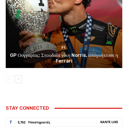
F1
GP Ουγγαρίας: Σπουδαία νίκη Norris, απογοήτευσε η
Ferrari
STAY CONNECTED
ΚΆΝΤΕ LIKE
5,762
Υποστηρικτές