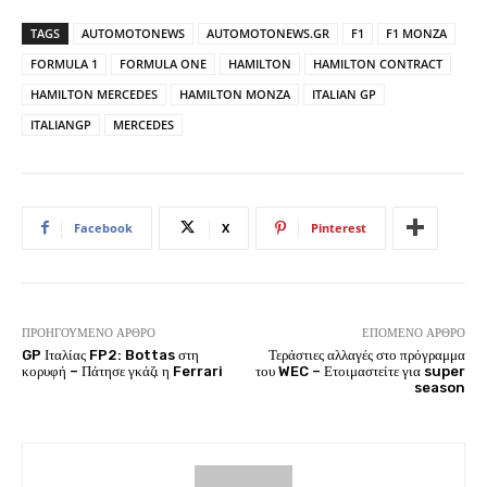
TAGS
AUTOMOTONEWS
AUTOMOTONEWS.GR
F1
F1 MONZA
FORMULA 1
FORMULA ONE
HAMILTON
HAMILTON CONTRACT
HAMILTON MERCEDES
HAMILTON MONZA
ITALIAN GP
ITALIANGP
MERCEDES
Facebook
X
Pinterest
ΠΡΟΗΓΟΎΜΕΝΟ ΆΡΘΡΟ
ΕΠΌΜΕΝΟ ΆΡΘΡΟ
GP Ιταλίας FP2: Bottas στη
Τεράστιες αλλαγές στο πρόγραμμα
κορυφή – Πάτησε γκάζι η Ferrari
του WEC – Ετοιμαστείτε για super
season