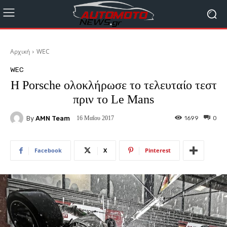
Αρχική
WEC
WEC
Η Porsche ολοκλήρωσε το τελευταίο τεστ
πριν το Le Mans
By
AMN Team
1699
0
16 Μαΐου 2017
Facebook
X
Pinterest