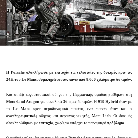
H Porsche ολοκλήρωσε με επιτυχία τις τελευταίες της δοκιμές πριν τις
24H του Le Mans, συμπληρώνοντας πάνω από 8.000 χιλιόμετρα δοκιμών.
Και οι
έξι
εργοστασιακοί οδηγοί της
Γερμανικής
ομάδας βρέθηκαν στη
Motorland Aragon
για συνολικά
36
ώρες δοκιμών. Η
919 Hybrid
ήταν με
το
Le Mans
spec
αεροδυναμικό
πακέτο, ενώ παρών ήταν και ο
αναπληρωματικός
οδηγός και περσινός νικητής, Marc
Lieb
. Οι δοκιμές
ολοκληρώθηκαν με
επιτυχία
, χωρίς να υπάρχει το παραμικρό
πρόβλημα
.
Ο αριθμός χιλιομέτρων που κάλυψε η
Porsche
ήταν εντυπωσιακός, έστω και