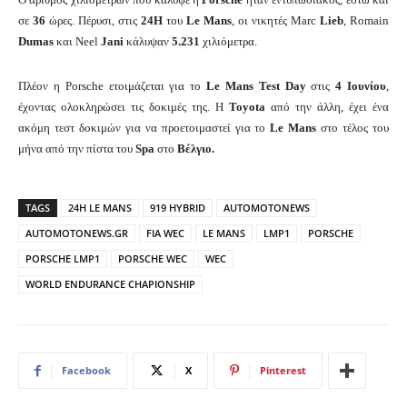
σε
36
ώρες. Πέρυσι, στις
24H
του
Le Mans
, οι νικητές Marc
Lieb
, Romain
Dumas
και Neel
Jani
κάλυψαν
5.231
χιλιόμετρα.
Πλέον η Porsche ετοιμάζεται για το
Le Mans Test Day
στις
4 Ιουνίου
,
έχοντας ολοκληρώσει τις δοκιμές της. Η
Toyota
από την άλλη, έχει ένα
ακόμη τεστ δοκιμών για να προετοιμαστεί για το
Le Mans
στο τέλος του
μήνα από την πίστα του
Spa
στο
Βέλγιο.
TAGS
24H LE MANS
919 HYBRID
AUTOMOTONEWS
AUTOMOTONEWS.GR
FIA WEC
LE MANS
LMP1
PORSCHE
PORSCHE LMP1
PORSCHE WEC
WEC
WORLD ENDURANCE CHAPIONSHIP
Facebook
X
Pinterest