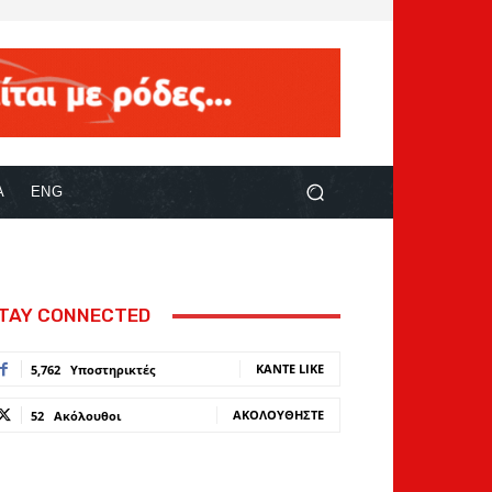
Α
ENG
TAY CONNECTED
ΚΆΝΤΕ LIKE
5,762
Υποστηρικτές
ΑΚΟΛΟΥΘΉΣΤΕ
52
Ακόλουθοι