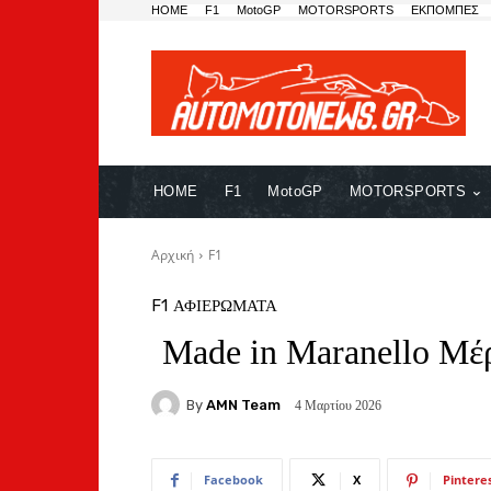
HOME
F1
MotoGP
MOTORSPORTS
ΕΚΠΟΜΠΕΣ
HOME
F1
MotoGP
MOTORSPORTS
Αρχική
F1
F1
ΑΦΙΕΡΩΜΑΤΑ
Made in Maranello Μέ
By
AMN Team
4 Μαρτίου 2026
Facebook
X
Pintere