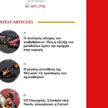
- Advertisement -
ATEST ARTICLES
F1
Ο ανελέητος πόλεμος των
αναβαθμίσεων: Πώς η εξέλιξη των
μονοθεσίων κρίνει την ιεραρχία
στην κορυφή
F1
Η μεγάλη αντεπίθεση της
McLaren: Οι προσδοκίες των
πρωταθλητών
F1
GP Ουγγαρίας: Σπουδαία νίκη
Norris, απογοήτευσε η Ferrari