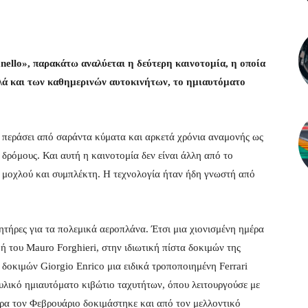
ello», παρακάτω αναλύεται η δεύτερη καινοτομία, η οποία
λά και των καθημερινών αυτοκινήτων, το ημιαυτόματο
α περάσει από σαράντα κύματα και αρκετά χρόνια αναμονής ως
ς δρόμους. Και αυτή η καινοτομία δεν είναι άλλη από το
η μοχλού και συμπλέκτη. Η τεχνολογία ήταν ήδη γνωστή από
ητήρες για τα πολεμικά αεροπλάνα. Έτσι μια χιονισμένη ημέρα
ή του Mauro Forghieri, στην ιδιωτική πίστα δοκιμών της
 δοκιμών Giorgio Enrico μια ειδικά τροποποιημένη Ferrari
υλικό ημιαυτόματο κιβώτιο ταχυτήτων, όπου λειτουργούσε με
ρα τον Φεβρουάριο δοκιμάστηκε και από τον μελλοντικό