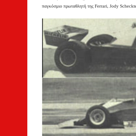
παγκόσμιο πρωταθλητή της Ferrari, Jody Scheckt