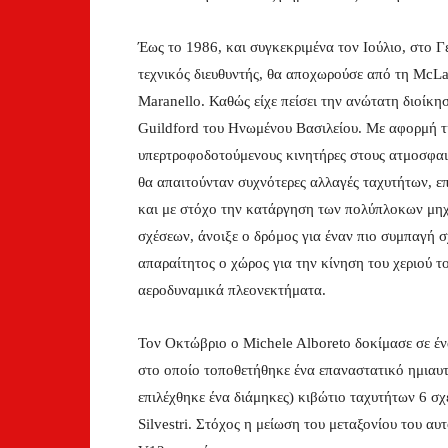
Έως το 1986, και συγκεκριμένα τον Ιούλιο, στο Γ
τεχνικός διευθυντής, θα αποχωρούσε από τη McLar
Maranello. Καθώς είχε πείσει την ανώτατη διοίκησ
Guildford του Ηνωμένου Βασιλείου. Με αφορμή τ
υπερτροφοδοτούμενους κινητήρες στους ατμοσφαιρ
θα απαιτούνταν συχνότερες αλλαγές ταχυτήτων, ε
και με στόχο την κατάργηση των πολύπλοκων μηχ
σχέσεων, άνοιξε ο δρόμος για έναν πιο συμπαγή 
απαραίτητος ο χώρος για την κίνηση του χεριού 
αεροδυναμικά πλεονεκτήματα.
Τον Οκτώβριο ο Michele Alboreto δοκίμασε σε ένα
στο οποίο τοποθετήθηκε ένα επαναστατικό ημιαυ
επιλέχθηκε ένα διάμηκες) κιβώτιο ταχυτήτων 6 σχ
Silvestri. Στόχος η μείωση του μεταξονίου του α