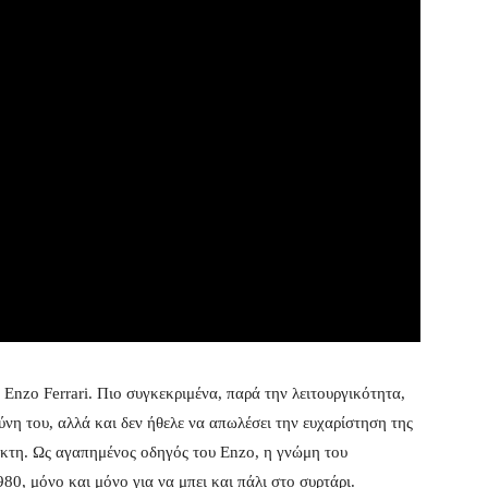
Enzo Ferrari. Πιο συγκεκριμένα, παρά την λειτουργικότητα,
ύνη του, αλλά και δεν ήθελε να απωλέσει την ευχαρίστηση της
έκτη. Ως αγαπημένος οδηγός του Enzo, η γνώμη του
80, μόνο και μόνο για να μπει και πάλι στο συρτάρι.