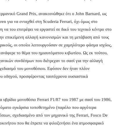
ερμανικό Grand Prix, ανακοινώθηκε ότι ο John Barnard, ως
en για να ενταχθεί στη Scuderia Ferrari, όχι όμως στο
η να του επιτρέψει να εργαστεί σε δικό του τεχνικό κέντρο στο
ην επικείμενη αλλαγή κανονισμών και τη μετάβαση από τους
ικούς, οι οποίοι λειτουργούσαν σε χαμηλότερο φάσμα ισχύος,
πανάφερε το θέμα του ημιαυτόματου κιβωτίου. Ως εκ τούτου,
ανικών συνδέσμων που διέτρεχαν το σασί για την αλλαγή
σχεδιασμό του μονοθέσιου. Εφόσον δεν ήταν πλέον
του οδηγού, προσφέροντας ταυτόχρονα ουσιαστικά
 υβρίδιο μονοθέσιο Ferrari F1/87 του 1987 με σασί του 1986,
τόματο εγκάρσια τοποθετημένο (παρόλο που αργότερα
έσεων, σχεδιασμένο από τον μηχανικό της Ferrari, Fosco De
υτοκινήτου που θα έπρεπε να φιλοξενήσει ένα ατμοσφαιρικό