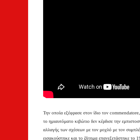
Την οποία εξέφρασε στον ίδιο τον commendatore, 
το ημιαυτόματο κιβώτιο δεν κέρδισε την εμπιστοσ
αλλαγής των σχέσεων με τον μοχλό με τον συμπλ
εισακούστηκε και το ζήτημα επανεξετάστηκε το 19