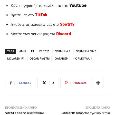
Κάντε εγγραφή στο κανάλι μας στο
Youtube
Βρείτε μας στο
TikTok
Ακούστε τις εκπομπές μας στο
Spotify
Μπείτε στον server μας στο
Discord
TAGS
AMN
F1
F1 2025
FORMULA 1
FORMULA ONE
MCLAREN F1
OSCAR PIASTRI
QATARGP
ΦΟΡΜΟΥΛΑ 1
Facebook
X
Pinterest
ΠΡΟΗΓΟΎΜΕΝΟ ΆΡΘΡΟ
ΕΠΌΜΕΝΟ ΆΡΘΡΟ
Verstappen: «Απίστευτος
Leclerc: «Βαρετός αγώνας, έκανα