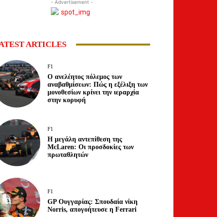
- Advertisement -
ATEST ARTICLES
F1
Ο ανελέητος πόλεμος των
αναβαθμίσεων: Πώς η εξέλιξη των
μονοθεσίων κρίνει την ιεραρχία
στην κορυφή
F1
Η μεγάλη αντεπίθεση της
McLaren: Οι προσδοκίες των
πρωταθλητών
F1
GP Ουγγαρίας: Σπουδαία νίκη
Norris, απογοήτευσε η Ferrari