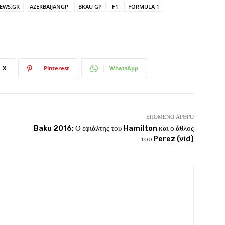
EWS.GR
AZERBAIJANGP
BKAU GP
F1
FORMULA 1
X
Pinterest
WhatsApp
ΕΠΌΜΕΝΟ ΆΡΘΡΟ
Baku 2016: Ο εφιάλτης του Hamilton και ο άθλος
του Perez (vid)