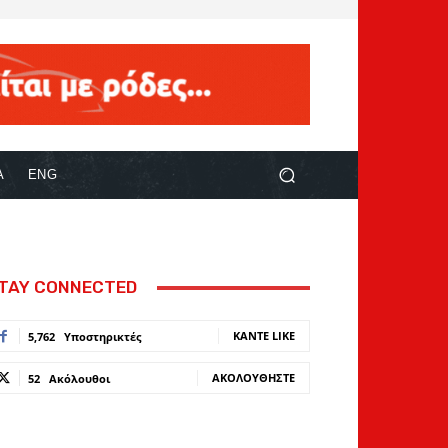
Α
ENG
TAY CONNECTED
ΚΆΝΤΕ LIKE
5,762
Υποστηρικτές
ΑΚΟΛΟΥΘΉΣΤΕ
52
Ακόλουθοι