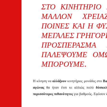
ΣΤΟ ΚΙΝΗΤΉΡΙΟ 
ΜΆΛΛΟΝ ΧΡΕΙΆ
ΠΟΙΝΈΣ ΚΑΙ Η ΦΎ
ΜΕΓΆΛΕΣ ΓΡΉΓΟΡ
ΠΡΟΣΠΈΡΑΣΜΑ 
ΠΑΛΈΨΟΥΜΕ ΌΜΩ
ΜΠΟΡΟΎΜΕ.
Η κίνηση να
αλλάξουν
κινητήριες μονάδες στο
Ba
αγώνας
θα ήταν έτσι κι αλλιώς πολύ
δύσκολ
περισσότερες πιθανότητες
για βαθμούς. Εφόσον