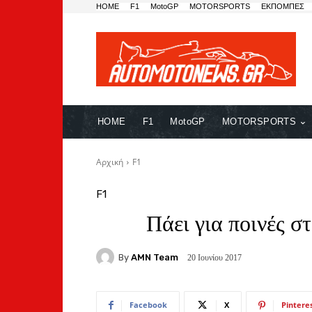
HOME
F1
MotoGP
MOTORSPORTS
ΕΚΠΟΜΠΕΣ
HOME
F1
MotoGP
MOTORSPORTS
Αρχική
F1
F1
Πάει για ποινές σ
By
AMN Team
20 Ιουνίου 2017
Facebook
X
Pintere