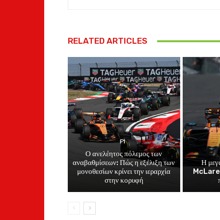
RELATED ARTICLES
F1
Ο ανελέητος πόλεμος των
αναβαθμίσεων: Πώς η εξέλιξη των
Η μεγ
μονοθεσίων κρίνει την ιεραρχία
McLaren
στην κορυφή