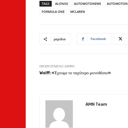
TAGS
ALONSO
AUTOMOTONEWS
AUTOMOTON
FORMULA ONE
MCLAREN
Facebook
μερίδιο
ΠΡΟΗΓΟΎΜΕΝΟ ΆΡΘΡΟ
Wolff: «Έχουμε το ταχύτερο μονοθέσιο»
AMN Team