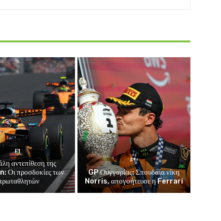
F1
F1
άλη αντεπίθεση της
: Οι προσδοκίες των
GP Ουγγαρίας: Σπουδαία νίκη
πρωταθλητών
Norris, απογοήτευσε η Ferrari