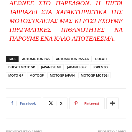
ΑΓΏΝΕΣ ΣΤΟ ΠΑΡΕΛΘΌΝ. Η ΠΊΣΤΑ
ΤΑΙΡΙΆΖΕΙ ΣΤΑ ΧΑΡΑΚΤΗΡΙΣΤΙΚΆ ΤΗΣ
ΜΟΤΟΣΥΚΛΈΤΑΣ ΜΑΣ ΚΙ ΈΤΣΙ ΈΧΟΥΜΕ
ΠΡΑΓΜΑΤΙΚΈΣ ΠΙΘΑΝΌΤΗΤΕΣ ΝΑ
ΠΆΡΟΥΜΕ ΈΝΑ ΚΑΛΌ ΑΠΟΤΈΛΕΣΜΑ.
TAGS
AUTOMOTONEWS
AUTOMOTONEWS.GR
DUCATI
DUCATI MOTOGP
JAPANESE GP
JAPANESEGP
LORENZO
MOTO GP
MOTOGP
MOTOGP JAPAN
MOTOGP MOTEGI
Facebook
X
Pinterest
ΠΡΟΗΓΟΎΜΕΝΟ ΆΡΘΡΟ
ΕΠΌΜΕΝΟ ΆΡΘΡΟ