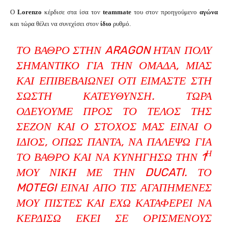
Ο
Lorenzo
κέρδισε στα ίσα τον
teammate
του στον προηγούμενο
αγώνα
και τώρα θέλει να συνεχίσει στον
ίδιο
ρυθμό.
ΤΟ ΒΆΘΡΟ ΣΤΗΝ ARAGON ΉΤΑΝ ΠΟΛΎ
ΣΗΜΑΝΤΙΚΌ ΓΙΑ ΤΗΝ ΟΜΆΔΑ, ΜΙΑΣ
ΚΑΙ ΕΠΙΒΕΒΑΙΏΝΕΙ ΌΤΙ ΕΊΜΑΣΤΕ ΣΤΗ
ΣΩΣΤΉ ΚΑΤΕΎΘΥΝΣΗ. ΤΏΡΑ
ΟΔΕΎΟΥΜΕ ΠΡΟΣ ΤΟ ΤΈΛΟΣ ΤΗΣ
ΣΕΖΌΝ ΚΑΙ Ο ΣΤΌΧΟΣ ΜΑΣ ΕΊΝΑΙ Ο
ΊΔΙΟΣ, ΌΠΩΣ ΠΆΝΤΑ, ΝΑ ΠΑΛΈΨΩ ΓΙΑ
Η
ΤΟ ΒΆΘΡΟ ΚΑΙ ΝΑ ΚΥΝΗΓΉΣΩ ΤΗΝ 1
ΜΟΥ ΝΊΚΗ ΜΕ ΤΗΝ DUCATI. ΤΟ
MOTEGI ΕΊΝΑΙ ΑΠΌ ΤΙΣ ΑΓΑΠΗΜΈΝΕΣ
ΜΟΥ ΠΊΣΤΕΣ ΚΑΙ ΈΧΩ ΚΑΤΑΦΈΡΕΙ ΝΑ
ΚΕΡΔΊΣΩ ΕΚΕΊ ΣΕ ΟΡΙΣΜΈΝΟΥΣ