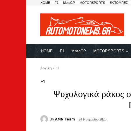
HOME
F1
MotoGP
MOTORSPORTS
ΕΚΠΟΜΠΕΣ
HOME
F1
MotoGP
MOTORSPORTS
Αρχική
F1
F1
Ψυχολογικά ράκος ο
By
AMN Team
24 Νοεμβρίου 2025