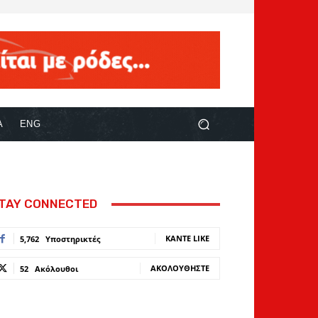
Α
ENG
TAY CONNECTED
ΚΆΝΤΕ LIKE
5,762
Υποστηρικτές
ΑΚΟΛΟΥΘΉΣΤΕ
52
Ακόλουθοι