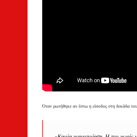
Όταν ρωτήθηκε αν έστω η είσοδος στη δεκάδα του
«Καμία ικανοποίηση. Η πιο χωρίς ν