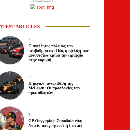
- Advertisement -
ATEST ARTICLES
F1
Ο ανελέητος πόλεμος των
αναβαθμίσεων: Πώς η εξέλιξη των
μονοθεσίων κρίνει την ιεραρχία
στην κορυφή
F1
Η μεγάλη αντεπίθεση της
McLaren: Οι προσδοκίες των
πρωταθλητών
F1
GP Ουγγαρίας: Σπουδαία νίκη
Norris, απογοήτευσε η Ferrari