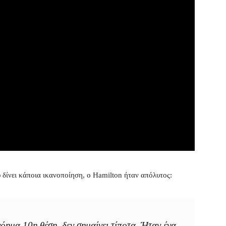
 δίνει κάποια ικανοποίηση, ο Hamilton ήταν απόλυτος:
όημα 10η θέση, δεν σημαίνει τίποτα. Ήταν ένα