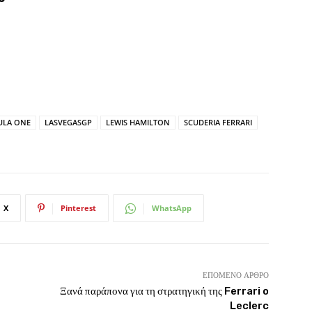
ULA ONE
LASVEGASGP
LEWIS HAMILTON
SCUDERIA FERRARI
X
Pinterest
WhatsApp
ΕΠΌΜΕΝΟ ΆΡΘΡΟ
Ξανά παράπονα για τη στρατηγική της Ferrari o
Leclerc