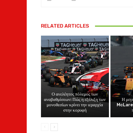
RELATED ARTICLES
F1
Ο ανελέητος πόλεμος των
αναβαθμίσεων: Πώς η εξέλιξη των
Η μεγ
μονοθεσίων κρίνει την ιεραρχία
McLaren
στην κορυφή