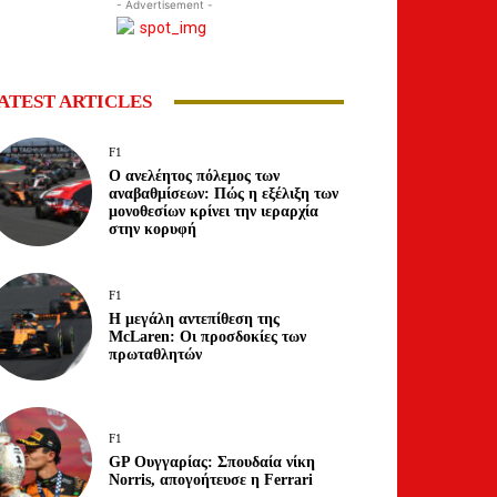
- Advertisement -
ATEST ARTICLES
F1
Ο ανελέητος πόλεμος των
αναβαθμίσεων: Πώς η εξέλιξη των
μονοθεσίων κρίνει την ιεραρχία
στην κορυφή
F1
Η μεγάλη αντεπίθεση της
McLaren: Οι προσδοκίες των
πρωταθλητών
F1
GP Ουγγαρίας: Σπουδαία νίκη
Norris, απογοήτευσε η Ferrari