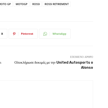
MOTO GP
MOTOGP
ROSSI
ROSSI RETIREMENT
X
Pinterest
WhatsApp
ΕΠΌΜΕΝΟ ΆΡΘΡΟ
ι
Ολοκλήρωσε δοκιμές με την United Autosports o
Alonso