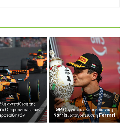
F1
F1
άλη αντεπίθεση της
: Οι προσδοκίες των
GP Ουγγαρίας: Σπουδαία νίκη
πρωταθλητών
Norris, απογοήτευσε η Ferrari