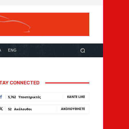
Α
ENG
TAY CONNECTED
ΚΆΝΤΕ LIKE
5,762
Υποστηρικτές
ΑΚΟΛΟΥΘΉΣΤΕ
52
Ακόλουθοι