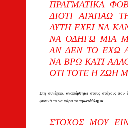
ΠΡΑΓΜΑΤΙΚΆ ΦΟΒ
ΔΙΌΤΙ ΑΓΑΠΆΩ Τ
ΑΥΤΉ ΈΧΕΙ ΝΑ ΚΆ
ΝΑ ΟΔΗΓΏ ΜΙΑ Μ
ΑΝ ΔΕΝ ΤΟ ΈΧΩ 
ΝΑ ΒΡΩ ΚΆΤΙ ΆΛΛ
ΌΤΙ ΤΌΤΕ Η ΖΩΉ 
Στη συνέχεια,
αναφέρθηκε
στους στόχους που 
φυσικά το να πάρει το
πρωτάθλημα.
ΣΤΌΧΟΣ ΜΟΥ ΕΊ