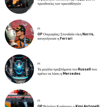
προσδοκίες των πρωταθλητών
F1
GP Ουγγαρίας: Σπουδαία νίκη Norris,
απογοήτευσε η Ferrari
F1
Τα μεγάλα προβλήματα του Russell που
πρέπει να λύσει η Mercedes
F1
GP Βελγίου: Κυρίαρχος ο Kimi Antonelli