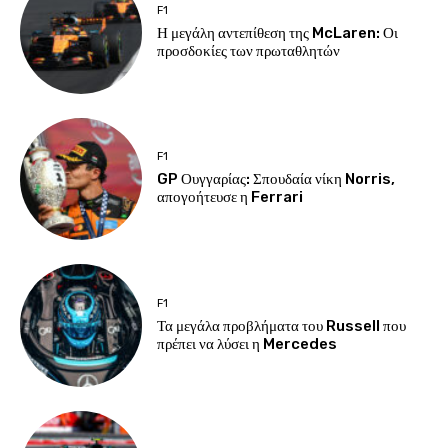
F1
Η μεγάλη αντεπίθεση της McLaren: Οι
προσδοκίες των πρωταθλητών
F1
GP Ουγγαρίας: Σπουδαία νίκη Norris,
απογοήτευσε η Ferrari
F1
Τα μεγάλα προβλήματα του Russell που
πρέπει να λύσει η Mercedes