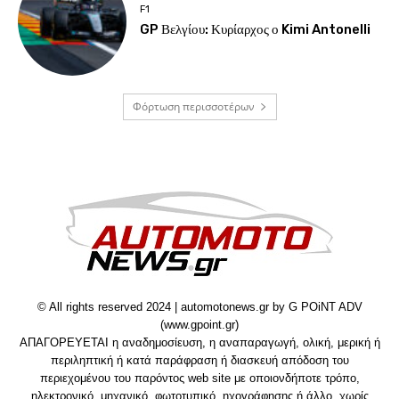
F1
GP Βελγίου: Κυρίαρχος ο Kimi Antonelli
Φόρτωση περισσοτέρων
© All rights reserved 2024 | automotonews.gr by G POiNT ADV
(www.gpoint.gr)
ΑΠΑΓΟΡΕΥΕΤΑΙ η αναδημοσίευση, η αναπαραγωγή, ολική, μερική ή
περιληπτική ή κατά παράφραση ή διασκευή απόδοση του
περιεχομένου του παρόντος web site με οποιονδήποτε τρόπο,
ηλεκτρονικό, μηχανικό, φωτοτυπικό, ηχογράφησης ή άλλο, χωρίς