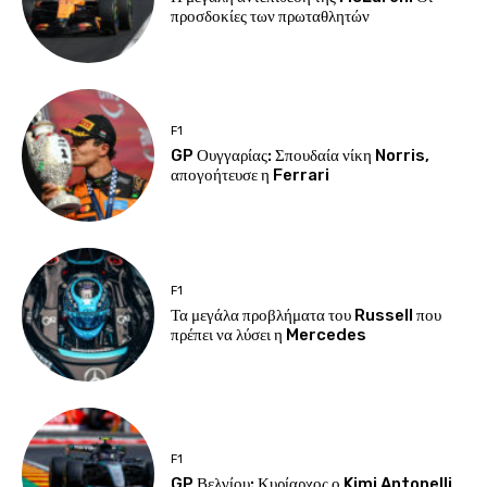
προσδοκίες των πρωταθλητών
F1
GP Ουγγαρίας: Σπουδαία νίκη Norris,
απογοήτευσε η Ferrari
F1
Τα μεγάλα προβλήματα του Russell που
πρέπει να λύσει η Mercedes
F1
GP Βελγίου: Κυρίαρχος ο Kimi Antonelli