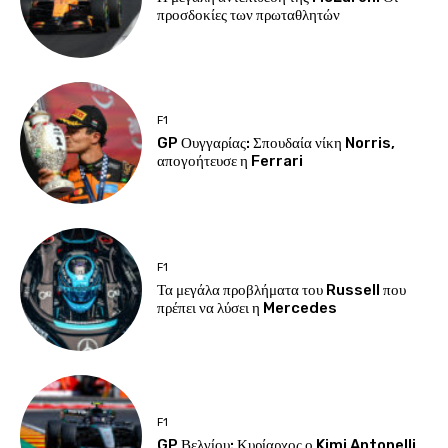
προσδοκίες των πρωταθλητών
F1
GP Ουγγαρίας: Σπουδαία νίκη Norris,
απογοήτευσε η Ferrari
F1
Τα μεγάλα προβλήματα του Russell που
πρέπει να λύσει η Mercedes
F1
GP Βελγίου: Κυρίαρχος ο Kimi Antonelli