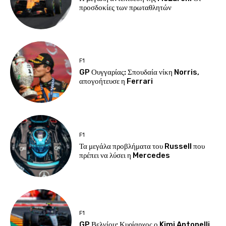
προσδοκίες των πρωταθλητών
F1
GP Ουγγαρίας: Σπουδαία νίκη Norris,
απογοήτευσε η Ferrari
F1
Τα μεγάλα προβλήματα του Russell που
πρέπει να λύσει η Mercedes
F1
GP Βελγίου: Κυρίαρχος ο Kimi Antonelli